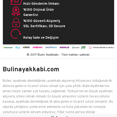
Hızlı Gönderim İmkanı
%100 Orijinal Ürün
Garantisi
%100 Güvenli Alışveriş
SSL Sertifikası, 3D Secure
Kolay İade ve Değişim
© 2017 Bulin Ayakkabı - Tüm hakları saklıdır.
Bulinayakkabi.com
Bizler, ayakkabı denildiğinde, ayakkabı alışverişi ihtiyacınız olduğunda ilk
aklınıza gelen e-ticaret sitesi olmak için yola çıktık. Bulin Ayakkabı'nın
amacı hiçbir zaman çok kazanç sağlamak, Türkiye'nin en büyük ayakkabı
alışveriş sitesi olmak olmadı. En büyük amacımız sizlerin teveccühünü
kazanıp, ayakkabı denildiğinde ilk akla gelen e-ticaret sitesi olmaktır. Bu
uğurda çıktığımız yolda emin adımlarla ve hızla yükselen bir ivmeyle
yolumuza sizlerle devam ediyoruz. Yıllar sonra geriye dönüp