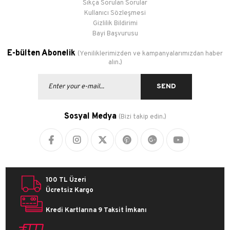
Sıkça Sorulan Sorular
Kullanıcı Sözleşmesi
Gizlilik Bildirimi
Bayi Başvurusu
E-bülten Abonelik
(Yeniliklerimizden ve kampanyalarımızdan haber
alın.)
SEND
Sosyal Medya
(Bizi takip edin.)
100 TL Üzeri
Ücretsiz Kargo
Kredi Kartlarına 9 Taksit İmkanı