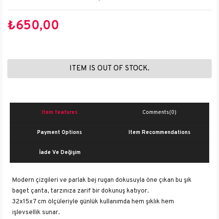
₺650,00
ITEM IS OUT OF STOCK.
Item features
Comments
(0)
Payment Options
Item Recommendations
İade Ve Değişim
Modern çizgileri ve parlak bej rugan dokusuyla öne çıkan bu şık
baget çanta, tarzınıza zarif bir dokunuş katıyor.
32x15x7 cm ölçüleriyle günlük kullanımda hem şıklık hem
işlevsellik sunar.