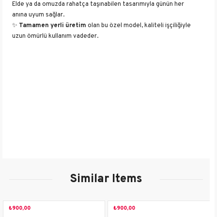
Elde ya da omuzda rahatça taşınabilen tasarımıyla günün her
anına uyum sağlar.
✨
Tamamen yerli üretim
olan bu özel model, kaliteli işçiliğiyle
uzun ömürlü kullanım vadeder.
Stilinizi yansıtan, özgün ve güvenilir bir seçim!
Cinsiyet
Kadın
İçerik
Suni Deri
Desen
Düz
Çanta Boyutu
Tek Ebat
Çanta Tipi
Baget
Taşıma Tipi
Omuz
Similar Items
Ürün Detayı
Fermuarlı
₺900,00
₺900,00
Menşei
TÜRKİYE