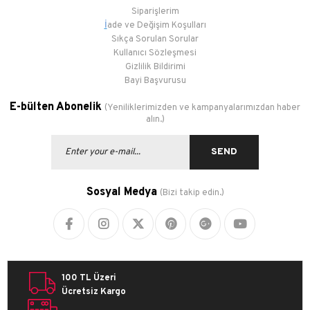
Siparişlerim
İ
ade ve Değişim Koşulları
Sıkça Sorulan Sorular
Kullanıcı Sözleşmesi
Gizlilik Bildirimi
Bayi Başvurusu
E-bülten Abonelik
(Yeniliklerimizden ve kampanyalarımızdan haber
alın.)
SEND
Sosyal Medya
(Bizi takip edin.)
100 TL Üzeri
Ücretsiz Kargo