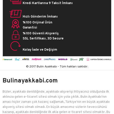
Kredi Kartlarına 9 Taksit İmkanı
Hızlı Gönderim İmkanı
%100 Orijinal Ürün
Garantisi
%100 Güvenli Alışveriş
SSL Sertifikası, 3D Secure
Kolay İade ve Değişim
© 2017 Bulin Ayakkabı - Tüm hakları saklıdır.
Bulinayakkabi.com
Bizler, ayakkabı denildiğinde, ayakkabı alışverişi ihtiyacınız olduğunda ilk
aklınıza gelen e-ticaret sitesi olmak için yola çıktık. Bulin Ayakkabı'nın
amacı hiçbir zaman çok kazanç sağlamak, Türkiye'nin en büyük ayakkabı
alışveriş sitesi olmak olmadı. En büyük amacımız sizlerin teveccühünü
kazanıp, ayakkabı denildiğinde ilk akla gelen e-ticaret sitesi olmaktır. Bu