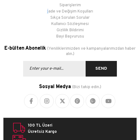
Siparişlerim
İ
ade ve Değişim Koşulları
Sıkça Sorulan Sorular
Kullanıcı Sözleşmesi
Gizlilik Bildirimi
Bayi Başvurusu
E-bülten Abonelik
(Yeniliklerimizden ve kampanyalarımızdan haber
alın.)
SEND
Sosyal Medya
(Bizi takip edin.)
100 TL Üzeri
Ücretsiz Kargo