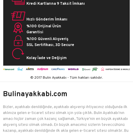
Kredi Kartlarına 9 Taksit İmkanı
Hızlı Gönderim İmkanı
%100 Orijinal Ürün
Garantisi
%100 Güvenli Alışveriş
SSL Sertifikası, 3D Secure
Kolay İade ve Değişim
© 2017 Bulin Ayakkabı - Tüm hakları saklıdır.
Bulinayakkabi.com
Bizler, ayakkabı denildiğinde, ayakkabı alışverişi ihtiyacınız olduğunda ilk
aklınıza gelen e-ticaret sitesi olmak için yola çıktık. Bulin Ayakkabı'nın
amacı hiçbir zaman çok kazanç sağlamak, Türkiye'nin en büyük ayakkabı
alışveriş sitesi olmak olmadı. En büyük amacımız sizlerin teveccühünü
kazanıp, ayakkabı denildiğinde ilk akla gelen e-ticaret sitesi olmaktır. Bu