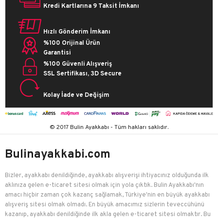
Kredi Kartlarına 9 Taksit İmkanı
Hızlı Gönderim İmkanı
%100 Orijinal Ürün
Garantisi
%100 Güvenli Alışveriş
SSL Sertifikası, 3D Secure
Kolay İade ve Değişim
© 2017 Bulin Ayakkabı - Tüm hakları saklıdır.
Bulinayakkabi.com
Bizler, ayakkabı denildiğinde, ayakkabı alışverişi ihtiyacınız olduğunda ilk
aklınıza gelen e-ticaret sitesi olmak için yola çıktık. Bulin Ayakkabı'nın
amacı hiçbir zaman çok kazanç sağlamak, Türkiye'nin en büyük ayakkabı
alışveriş sitesi olmak olmadı. En büyük amacımız sizlerin teveccühünü
kazanıp, ayakkabı denildiğinde ilk akla gelen e-ticaret sitesi olmaktır. Bu