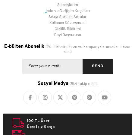
Siparişlerim
İ
ade ve Değişim Koşulları
Sıkça Sorulan Sorular
Kullanıcı Sözleşmesi
Gizlilik Bildirimi
Bayi Başvurusu
E-bülten Abonelik
(Yeniliklerimizden ve kampanyalarımızdan haber
alın.)
SEND
Sosyal Medya
(Bizi takip edin.)
100 TL Üzeri
Ücretsiz Kargo