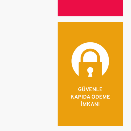
Wedg
Class
Wom
Purse
Hand 
Eveni
Trave
Back
Shoul
Wom
Tişör
Sweat
Eşof
Mont
Çora
Sne
Snea