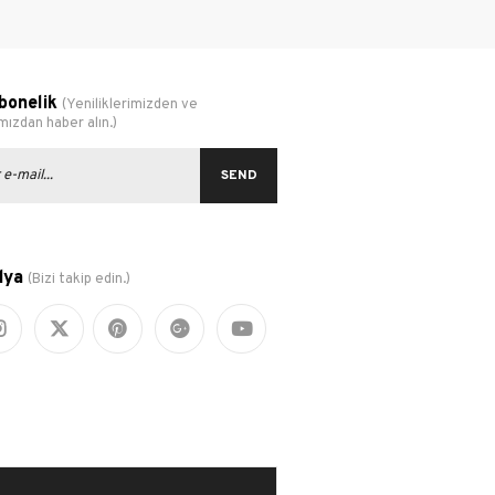
bonelik
(Yeniliklerimizden ve
ızdan haber alın.)
SEND
dya
(Bizi takip edin.)