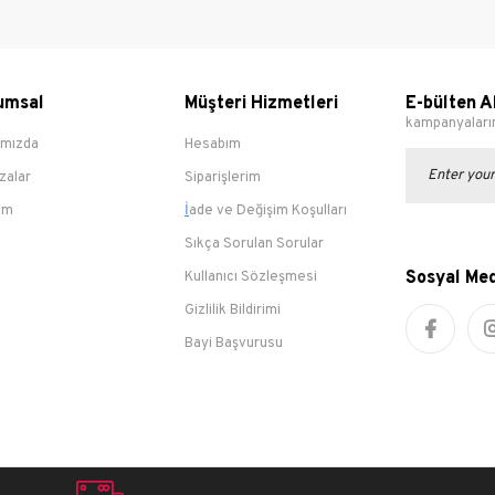
raining
Babet
22
Bot
23
Çizme
24
Okul Ayakkabı
umsal
Müşteri Hizmetleri
E-bülten A
25
Günlük
kampanyalarım
26
Klasik
ımızda
Hesabım
27
Rahat/Comfort
zalar
Siparişlerim
28
Spor Ayakkabı
29
şim
İ
ade ve Değişim Koşulları
Sandalet
30
Sıkça Sorulan Sorular
Terlik
31
Aksesuar
Sosyal Me
Kullanıcı Sözleşmesi
32
Giyim
Gizlilik Bildirimi
33
Çanta
34
Bayi Başvurusu
35