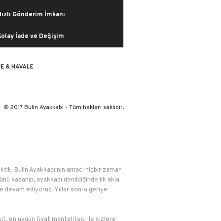
Hızlı Gönderim İmkanı
Kolay İade ve Değişim
© 2017 Bulin Ayakkabı - Tüm hakları saklıdır.
çıktık. Bulin Ayakkabı'nın amacı hiçbir zaman
nü kazanıp, ayakkabı denildiğinde ilk akla
le devam ediyoruz. Yıllar sonra geriye
it, en uygun fiyat mantelitesi ile sizlere