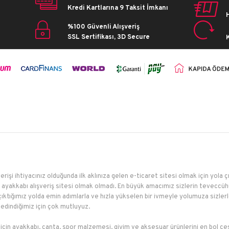
Kredi Kartlarına 9 Taksit İmkanı
%100 Güvenli Alışveriş
SSL Sertifikası, 3D Secure
erişi ihtiyacınız olduğunda ilk aklınıza gelen e-ticaret sitesi olmak için yola 
ayakkabı alışveriş sitesi olmak olmadı. En büyük amacımız sizlerin teveccühü
çıktığımız yolda emin adımlarla ve hızla yükselen bir ivmeyle yolumuza sizler
edindiğimiz için çok mutluyuz.
 için ayakkabı, çanta, spor malzemesi, giyim ve aksesuar ürünlerini en bol çeş