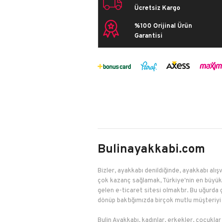
Ücretsiz Kargo
%100 Orijinal Ürün
Garantisi
Bulinayakkabi.com
Bizler, ayakkabı denildiğinde, ayakkabı alışv
çok kazanç sağlamak, Türkiye'nin en büyük 
gelen e-ticaret sitesi olmaktır. Bu uğurda 
dönüp baktığımızda birçok mutlu müşteriyi 
Bulin Ayakkabı, kadınlar, erkekler, çocuklar