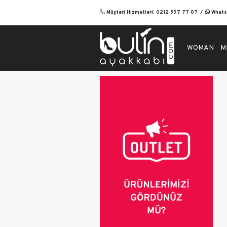
Müşteri Hizmetleri: 0212 597 77 07
Whatsa
WOMAN
M
Wom
Eveni
Flats
Casua
Heel
Boot
Spor
Sanda
Orth
Heel
Stile