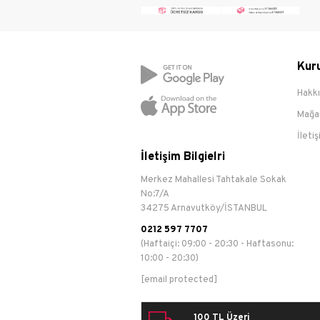
Run&T
Walk
Kur
Hakk
Mağa
İleti
İletişim Bilgielri
Merkez Mahallesi Tahtakale Sokak
No:7/A
34275 Arnavutköy/İSTANBUL
0212 597 7707
(Haftaiçi: 09:00 - 20:30 - Haftasonu:
10:00 - 20:30)
[email protected]
100 TL Üzeri