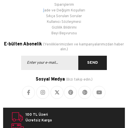
Siparişlerim
İ
ade ve Değişim Koşulları
Sıkça Sorulan Sorular
Kullanıcı Sözleşmesi
Gizlilik Bildirimi
Bayi Başvurusu
E-bülten Abonelik
(Yeniliklerimizden ve kampanyalarımızdan haber
alın.)
SEND
Sosyal Medya
(Bizi takip edin.)
100 TL Üzeri
Ücretsiz Kargo