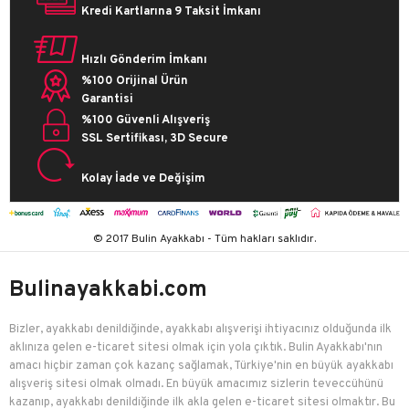
Kredi Kartlarına 9 Taksit İmkanı
Hızlı Gönderim İmkanı
%100 Orijinal Ürün
Garantisi
%100 Güvenli Alışveriş
SSL Sertifikası, 3D Secure
Kolay İade ve Değişim
© 2017 Bulin Ayakkabı - Tüm hakları saklıdır.
Bulinayakkabi.com
Bizler, ayakkabı denildiğinde, ayakkabı alışverişi ihtiyacınız olduğunda ilk
aklınıza gelen e-ticaret sitesi olmak için yola çıktık. Bulin Ayakkabı'nın
amacı hiçbir zaman çok kazanç sağlamak, Türkiye'nin en büyük ayakkabı
alışveriş sitesi olmak olmadı. En büyük amacımız sizlerin teveccühünü
kazanıp, ayakkabı denildiğinde ilk akla gelen e-ticaret sitesi olmaktır. Bu