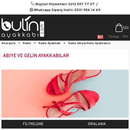
Müşteri Hizmetleri: 0212 597 77 07
Whatsapp Sipariş Hattı: 0531 956 14 69
0
Türkçe - TRY
Anasayfa
>
Kadın
>
Kadın Ayakkabı
>
Kadın Abiye/Gelin Ayakkabısı
ABİYE VE GELİN AYAKKABILAR
FILTRELEME
SIRALAMA