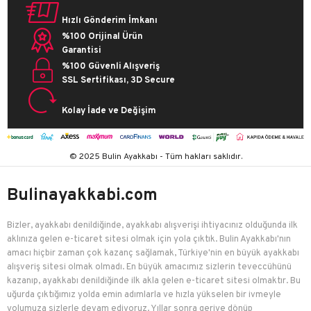
Hızlı Gönderim İmkanı
%100 Orijinal Ürün
Garantisi
%100 Güvenli Alışveriş
SSL Sertifikası, 3D Secure
Kolay İade ve Değişim
© 2025 Bulin Ayakkabı - Tüm hakları saklıdır.
Bulinayakkabi.com
Bizler, ayakkabı denildiğinde, ayakkabı alışverişi ihtiyacınız olduğunda ilk
aklınıza gelen e-ticaret sitesi olmak için yola çıktık. Bulin Ayakkabı'nın
amacı hiçbir zaman çok kazanç sağlamak, Türkiye'nin en büyük ayakkabı
alışveriş sitesi olmak olmadı. En büyük amacımız sizlerin teveccühünü
kazanıp, ayakkabı denildiğinde ilk akla gelen e-ticaret sitesi olmaktır. Bu
uğurda çıktığımız yolda emin adımlarla ve hızla yükselen bir ivmeyle
yolumuza sizlerle devam ediyoruz. Yıllar sonra geriye dönüp