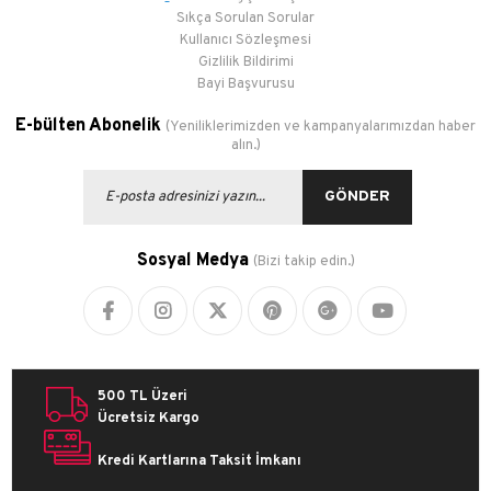
Sıkça Sorulan Sorular
Kullanıcı Sözleşmesi
Gizlilik Bildirimi
Bayi Başvurusu
E-bülten Abonelik
(Yeniliklerimizden ve kampanyalarımızdan haber
alın.)
GÖNDER
Sosyal Medya
(Bizi takip edin.)
500 TL Üzeri
Ücretsiz Kargo
Kredi Kartlarına Taksit İmkanı