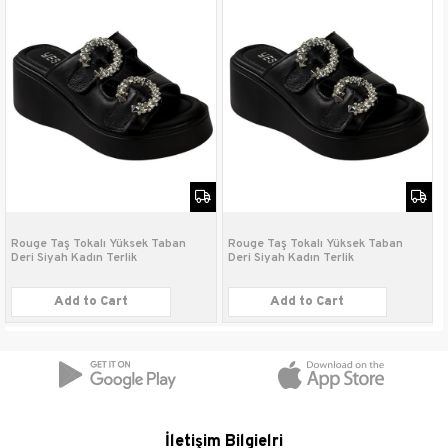
Sezon
Yeni Sezon
Saya
Deri
Malzemesi
İç Astar
Deri
Malzemesi
Taban
Poli
Malzemesi
Topuk Boyu
8 cm
Rouge Taş Tokalı Yüksek Taban
Rouge Taş Tokalı Yüksek Taban
Deri Siyah Kadın Terlik
Deri Siyah Kadın Terlik
Taban Tipi
Dolgu
Add to Cart
Add to Cart
Bağlama Şekli
Tokalı
İletişim Bilgielri