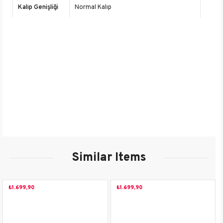
Kalıp Genişliği
Normal Kalıp
Burun Tipi
Burnu Açık
Desen
Düz
İçerik
Deri
Platform
3 cm
Yüksekliği
Cinsiyet
Kadın
Yaş Grubu
Yetişkin
Similar Items
Renk
Beyaz
Kullanım Alanı
Günlük
₺1.699,90
₺1.699,90
Mevsim
İlkbahar-Yaz