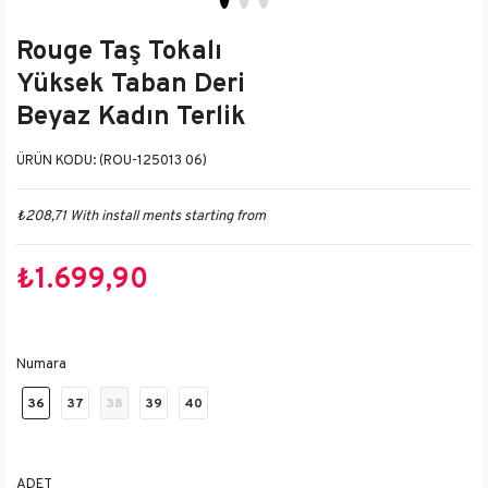
Rouge Taş Tokalı
Yüksek Taban Deri
Beyaz Kadın Terlik
(ROU-125013 06)
₺208,71
With install ments starting from
₺1.699,90
Numara
36
37
38
39
40
ADET