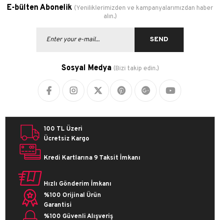
E-bülten Abonelik
(Yeniliklerimizden ve kampanyalarımızdan haber
alın.)
SEND
Sosyal Medya
(Bizi takip edin.)
100 TL Üzeri
Ücretsiz Kargo
Kredi Kartlarına 9 Taksit İmkanı
Hızlı Gönderim İmkanı
%100 Orijinal Ürün
Garantisi
%100 Güvenli Alışveriş