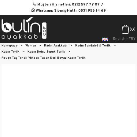
Müşteri Hizmetleri: 0212 597 77 07
Whatsapp Sipariş Hattı: 0531 956 14 69
0
English - TRY
Homepage
>
Woman
>
Kadın Ayakkabı
>
Kadın Sandalet & Terlik
>
Kadın Terlik
>
Kadın Dolgu Topuk Terlik
>
Rouge Taş Tokalı Yüksek Taban Deri Beyaz Kadın Terlik