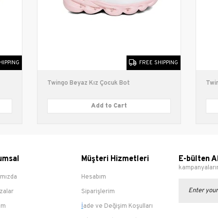
Bantlı
HIPPING
FREE SHIPPING
Twingo Beyaz Kız Çocuk Bot
Twin
Add to Cart
umsal
Müşteri Hizmetleri
E-bülten A
kampanyalarım
ımızda
Hesabım
zalar
Siparişlerim
şim
İ
ade ve Değişim Koşulları