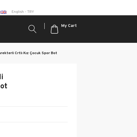
English - TRY
My Cart
rekterli Crtlı Kız Çocuk Spor Bot
< < Return to Previous Page
i
Bot