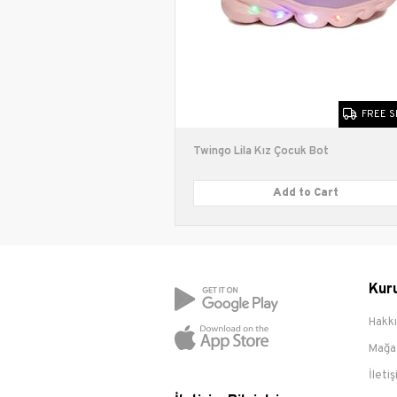
Bağlama Şekli
FREE SHIPPING
FREE S
 Çocuk Bot
Twingo Lila Kız Çocuk Bot
d to Cart
Add to Cart
Kur
Hakk
Mağa
İleti