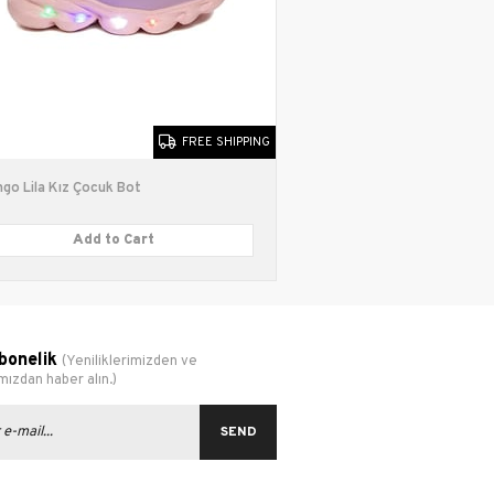
FREE SHIPPING
go Lila Kız Çocuk Bot
Twingo Beyaz Kız Çocuk
Add to Cart
Add to C
bonelik
(Yeniliklerimizden ve
ızdan haber alın.)
SEND