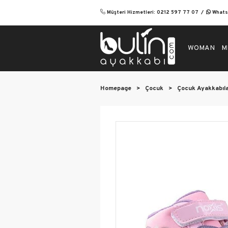
Müşteri Hizmetleri: 0212 597 77 07
Whatsa
WOMAN
M
Homepage
>
Çocuk
>
Çocuk Ayakkabıl
Wom
Eveni
Flats
Casua
Heel
Boot
Spor
Sanda
Orth
Heel
Stile