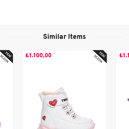
Çocuk
Pembe
Similar Items
Günlük
Sonbahar-Kış
₺1.100,00
₺1.
Yeni Sezon
Diğer Malzeme
Tekstil
Termo
3 cm
Düz