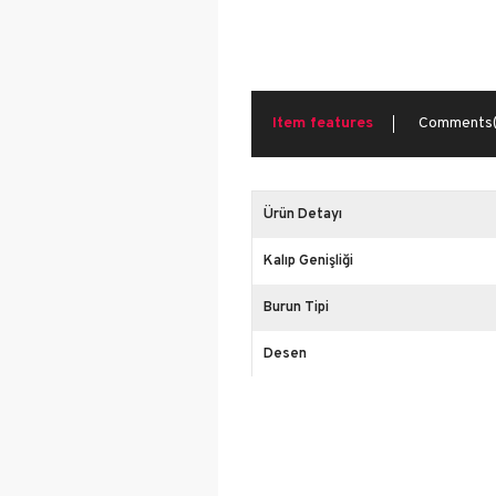
Run&T
Walk
Item features
Comments
Ürün Detayı
Kalıp Genişliği
Burun Tipi
Desen
İçerik
Platform Yüksekliği
Cinsiyet