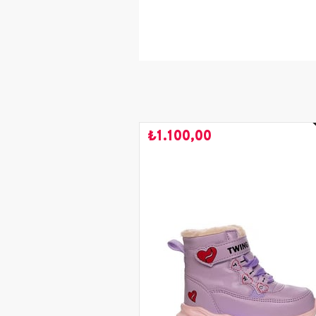
Yaş Grubu
Renk
Kullanım Alanı
Mevsim
₺1.100,00
Sezon
Saya Malzemesi
İç Astar Malzemesi
Taban Malzemesi
Topuk Boyu
Taban Tipi