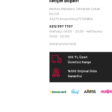
İletişim Bilgielri
Merkez Mahallesi Tahtakale Sokak
No:7/A
34275 Arnavutköy/İSTANBUL
0212 597 7707
(Haftaiçi: 09:00 - 20:30 - Haftasonu:
10:00 - 20:30)
[email protected]
100 TL Üzeri
Ücretsiz Kargo
%100 Orijinal Ürün
Garantisi