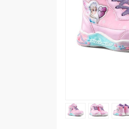
Wedg
Class
Wom
Purse
Hand 
Eveni
Trave
Back
Shoul
Wom
Tişör
Sweat
Eşof
Mont
Çora
Sne
Snea