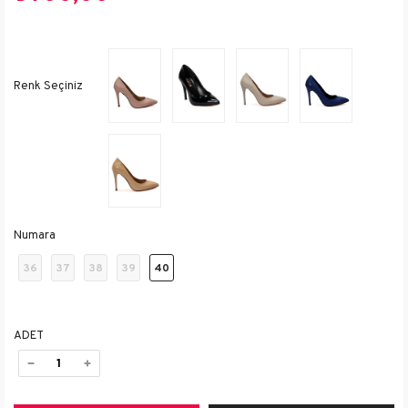
Numara
36
37
38
39
40
ADET