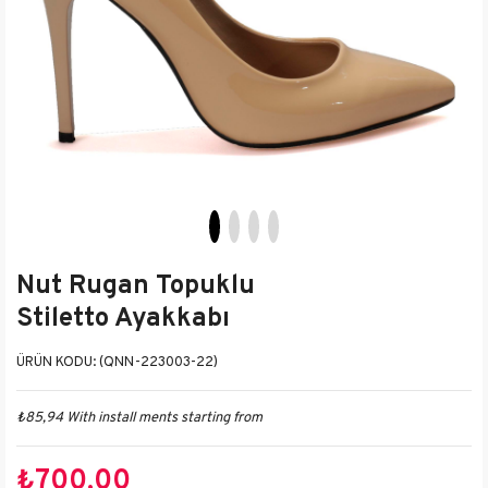
Nut Rugan Topuklu
Stiletto Ayakkabı
(QNN-223003-22)
₺85,94
With install ments starting from
₺700,00