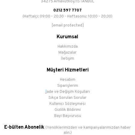
34275 Arnavutköy/İSTANBUL
0212 597 7707
(Haftaiçi: 09:00 - 20:30 - Haftasonu: 10:00 - 20:30)
[email protected]
Kurumsal
Hakkımızda
Mağazalar
İletişim
Müşteri Hizmetleri
Hesabım
Siparişlerim
İ
ade ve Değişim Koşulları
Sıkça Sorulan Sorular
Kullanıcı Sözleşmesi
Gizlilik Bildirimi
Bayi Başvurusu
E-bülten Abonelik
(Yeniliklerimizden ve kampanyalarımızdan haber
alın.)