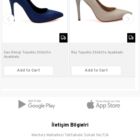
Taban Tipi
İnce
Bağlama Şekli
Slip on
Sax Rengi Topuklu Stiletto
Bej Topuklu Stiletto Ayakkabı
Ayakkabı
Add to Cart
Add to Cart
İletişim Bilgielri
Merkez Mahallesi Tahtakale Sokak No:7/A