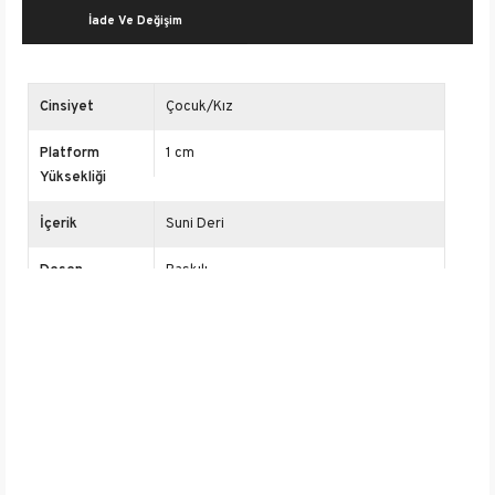
İade Ve Değişim
Cinsiyet
Çocuk/Kız
Platform
1 cm
Yüksekliği
İçerik
Suni Deri
Desen
Baskılı
Burun Tipi
Yuvarlak Burun
Yaş Grubu
Çocuk
Renk
Mor
Kullanım Alanı
Günlük