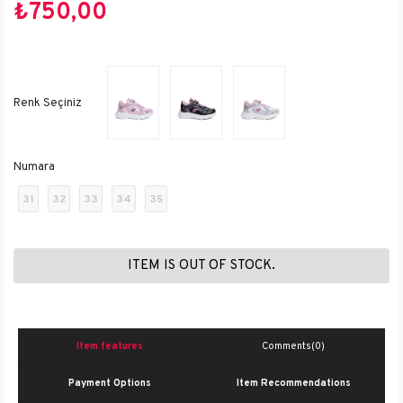
₺750,00
Numara
31
32
33
34
35
ITEM IS OUT OF STOCK.
Item features
Comments
(0)
Payment Options
Item Recommendations