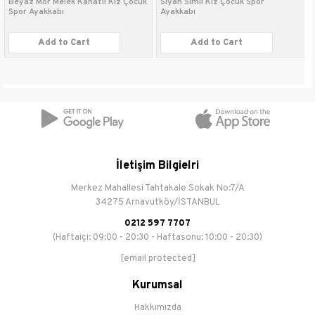
Beyaz Mor Melek Kanatlı Kız Çocuk
Siyah Simli Kız Çocuk Spor
Spor Ayakkabı
Ayakkabı
Add to Cart
Add to Cart
İletişim Bilgielri
Merkez Mahallesi Tahtakale Sokak No:7/A
34275 Arnavutköy/İSTANBUL
0212 597 7707
(Haftaiçi: 09:00 - 20:30 - Haftasonu: 10:00 - 20:30)
[email protected]
Kurumsal
Hakkımızda