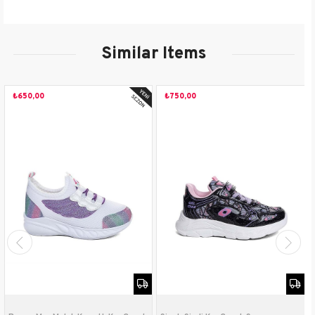
Mevsim
Sonbahar-Kış
Sezon
Yeni Sezon
Similar Items
Saya
Diğer Malzeme
Malzemesi
₺650,00
₺750,00
İç Astar
Diğer Malzeme
Malzemesi
Taban
Phylon
Malzemesi
Topuk Boyu
3 cm
Taban Tipi
Dolgu
Bağlama Şekli
Bantlı