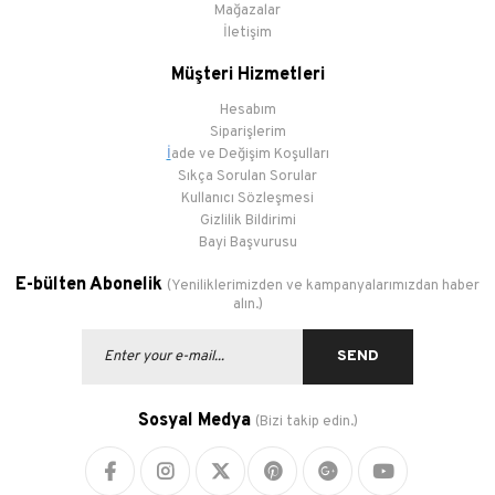
Mağazalar
İletişim
Müşteri Hizmetleri
Hesabım
Siparişlerim
İ
ade ve Değişim Koşulları
Sıkça Sorulan Sorular
Kullanıcı Sözleşmesi
Gizlilik Bildirimi
Bayi Başvurusu
E-bülten Abonelik
(Yeniliklerimizden ve kampanyalarımızdan haber
alın.)
SEND
Sosyal Medya
(Bizi takip edin.)