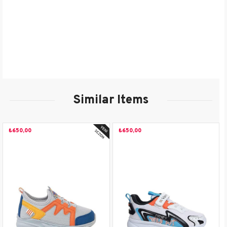
Yaş Grubu
Çocuk
Renk
Lacivert
Kullanım Alanı
Günlük
Mevsim
İlkbahar-Yaz
Sezon
2023 İlkbahar-Yaz
Similar Items
Saya
Tekstil-Diğer Malzeme
Malzemesi
₺650,00
₺650,00
İç Astar
Tekstil
Malzemesi
Taban
Poli
Malzemesi
Topuk Boyu
4 cm
Taban Tipi
Yüksek