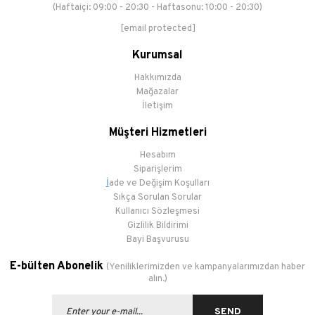
(Haftaiçi: 09:00 - 20:30 - Haftasonu: 10:00 - 20:30)
[email protected]
Kurumsal
Hakkımızda
Mağazalar
İletişim
Müşteri Hizmetleri
Hesabım
Siparişlerim
İ
ade ve Değişim Koşulları
Sıkça Sorulan Sorular
Kullanıcı Sözleşmesi
Gizlilik Bildirimi
Bayi Başvurusu
E-bülten Abonelik
(Yeniliklerimizden ve kampanyalarımızdan haber
alın.)
SEND