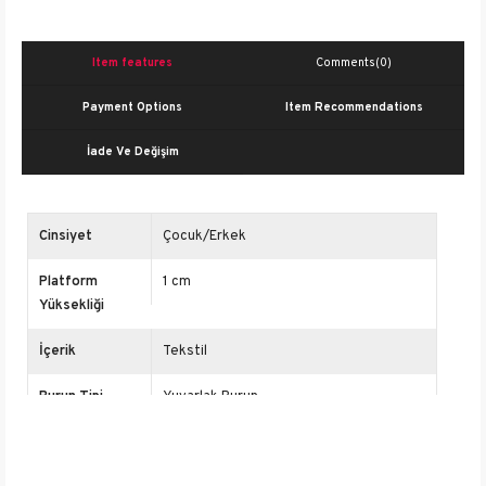
Item features
Comments
(0)
Payment Options
Item Recommendations
İade Ve Değişim
Cinsiyet
Çocuk/Erkek
Platform
1 cm
Yüksekliği
İçerik
Tekstil
Burun Tipi
Yuvarlak Burun
Kalıp Genişliği
Normal Kalıp