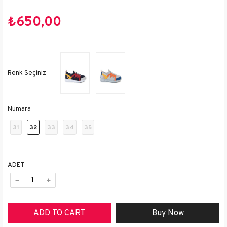
₺650,00
Numara
31
32
33
34
35
ADET