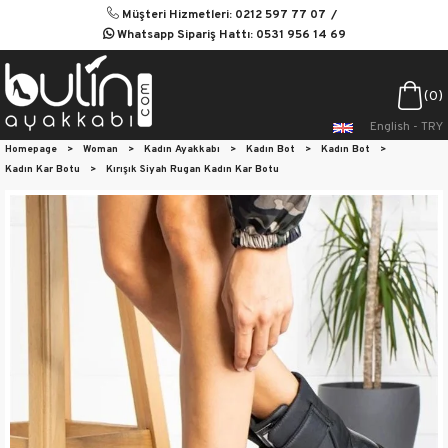
Müşteri Hizmetleri: 0212 597 77 07
Whatsapp Sipariş Hattı: 0531 956 14 69
0
English - TRY
Homepage
>
Woman
>
Kadın Ayakkabı
>
Kadın Bot
>
Kadın Bot
>
Kadın Kar Botu
>
Kırışık Siyah Rugan Kadın Kar Botu