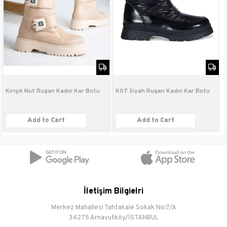
Malzemesi
Taban
Poli
Malzemesi
Topuk Boyu
5 cm
Taban Tipi
Platform
Kırışık Nut Rugan Kadın Kar Botu
K07 Siyah Rugan Kadın Kar Botu
Bağlama Şekli
Cırtlı
Add to Cart
Add to Cart
İletişim Bilgielri
Merkez Mahallesi Tahtakale Sokak No:7/A
34275 Arnavutköy/İSTANBUL