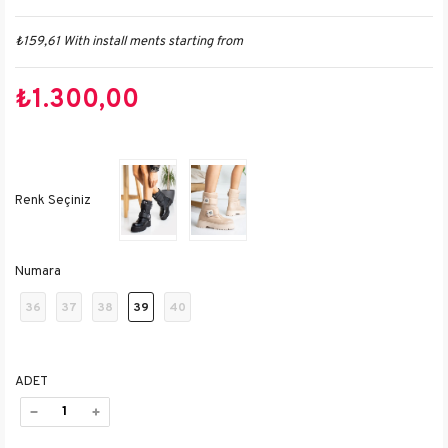
₺159,61
With install ments starting from
₺1.300,00
Numara
36
37
38
39
40
ADET