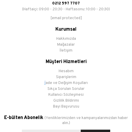
0212 597 7707
(Haftaiçi: 09:00 - 20:30 - Haftasonu: 10:00 - 20:30)
[email protected]
Kurumsal
Hakkımızda
Mağazalar
İletişim
Müşteri Hizmetleri
Hesabım
Siparişlerim
İ
ade ve Değişim Koşulları
Sıkça Sorulan Sorular
Kullanıcı Sözleşmesi
Gizlilik Bildirimi
Bayi Başvurusu
E-bülten Abonelik
(Yeniliklerimizden ve kampanyalarımızdan haber
alın.)