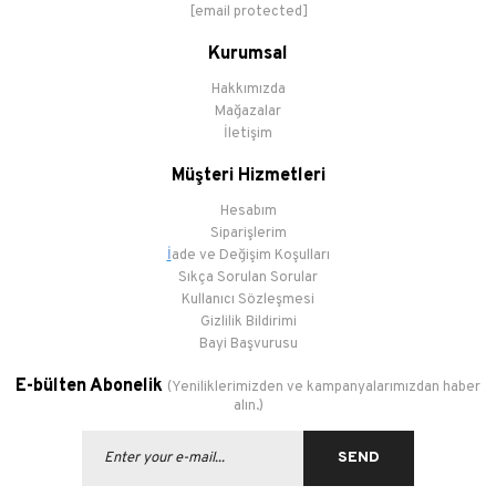
[email protected]
Kurumsal
Hakkımızda
Mağazalar
İletişim
Müşteri Hizmetleri
Hesabım
Siparişlerim
İ
ade ve Değişim Koşulları
Sıkça Sorulan Sorular
Kullanıcı Sözleşmesi
Gizlilik Bildirimi
Bayi Başvurusu
E-bülten Abonelik
(Yeniliklerimizden ve kampanyalarımızdan haber
alın.)
SEND