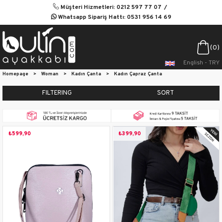
Müşteri Hizmetleri: 0212 597 77 07
Whatsapp Sipariş Hattı: 0531 956 14 69
0
English - TRY
Homepage
>
Woman
>
Kadın Çanta
>
Kadın Çapraz Çanta
FILTERING
SORT
₺599,90
₺399,90