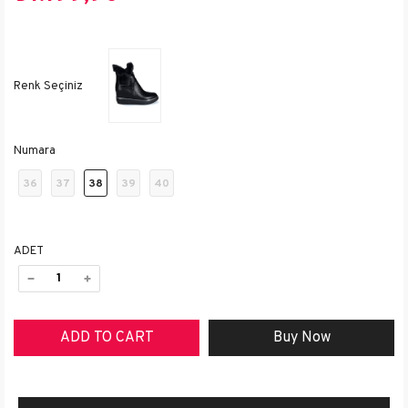
Numara
36
37
38
39
40
ADET