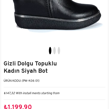
Gizli Dolgu Topuklu
Kadın Siyah Bot
(PM-K06 01)
₺147,32
With install ments starting from
₺1.199,90