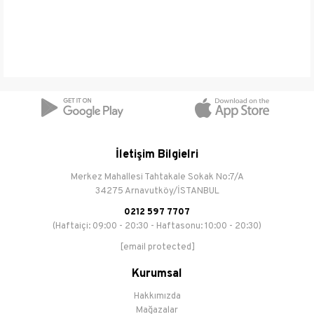
Yaş Grubu
Yetişkin
Renk
Siyah
Kullanım Alanı
Günlük
Mevsim
Sonbahar-Kış
Sezon
2022 Sonbahar-Kış
İletişim Bilgielri
Saya
Diğer Malzeme
Merkez Mahallesi Tahtakale Sokak No:7/A
Malzemesi
34275 Arnavutköy/İSTANBUL
İç Astar
Diğer Malzeme
0212 597 7707
Malzemesi
(Haftaiçi: 09:00 - 20:30 - Haftasonu: 10:00 - 20:30)
[email protected]
Taban
Termo
Malzemesi
Kurumsal
Hakkımızda
Topuk Boyu
8 cm
Mağazalar