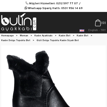
Müşteri Hizmetleri: 0212 597 77 07
Whatsapp Sipariş Hattı: 0531 956 14 69
0
English - TRY
Homepage
>
Woman
>
Kadın Ayakkabı
>
Kadın Bot
>
Kadın Bot
>
Kadın Dolgu Topuklu Bot
>
Gizli Dolgu Topuklu Kadın Siyah Bot