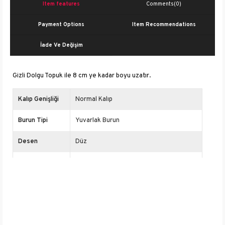
Item features
Comments
(0)
Payment Options
Item Recommendations
İade Ve Değişim
Gizli Dolgu Topuk ile 8 cm ye kadar boyu uzatır.
Kalıp Genişliği
Normal Kalıp
Burun Tipi
Yuvarlak Burun
Desen
Düz
İçerik
Suni Deri
Platform
3 cm
Yüksekliği
Cinsiyet
Kadın