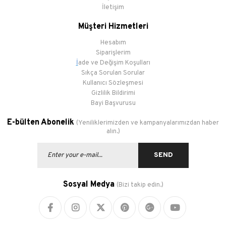
İletişim
Taban Tipi
Yüksek
Müşteri Hizmetleri
Bağlama Şekli
Fermuarlı
Hesabım
Siparişlerim
İ
ade ve Değişim Koşulları
Sıkça Sorulan Sorular
Kullanıcı Sözleşmesi
Gizlilik Bildirimi
Bayi Başvurusu
E-bülten Abonelik
(Yeniliklerimizden ve kampanyalarımızdan haber
alın.)
SEND
Sosyal Medya
(Bizi takip edin.)