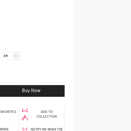
39
40
FAVORITES
ADD TO
COLLECTION
MPARE
NOTIFY ME WHEN THE