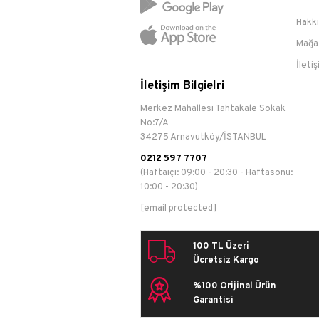
Hakk
Mağa
İleti
İletişim Bilgielri
Merkez Mahallesi Tahtakale Sokak
No:7/A
34275 Arnavutköy/İSTANBUL
0212 597 7707
(Haftaiçi: 09:00 - 20:30 - Haftasonu:
10:00 - 20:30)
[email protected]
100 TL Üzeri
Ücretsiz Kargo
%100 Orijinal Ürün
Garantisi