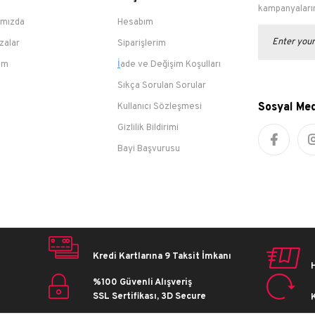
kampanyalarım
ımızda
Hesabım
zalar
Siparişlerim
şim
İ
ade ve Değişim Koşulları
Sıkça Sorulan Sorular
Sosyal Me
Kullanıcı Sözleşmesi
Gizlilik Bildirimi
Bayi Başvurusu
Kredi Kartlarına 9 Taksit İmkanı
%100 Güvenli Alışveriş
SSL Sertifikası, 3D Secure