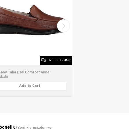
FREE SHIPPING
eny Taba Deri Comfort Anne
Bordolli Kahverengi Lasti
kkabı
Comford Kadın Ayakkabı
Add to Cart
Add to C
bonelik
(Yeniliklerimizden ve