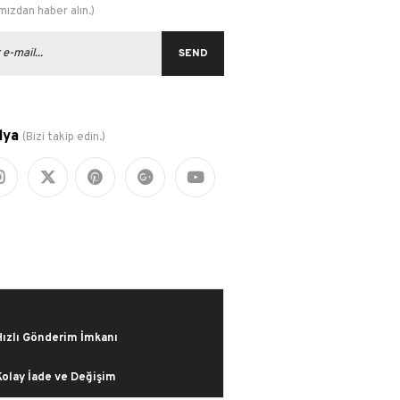
ızdan haber alın.)
SEND
dya
(Bizi takip edin.)
Hızlı Gönderim İmkanı
Kolay İade ve Değişim