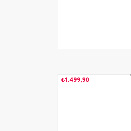
Cinsiyet
Yaş Grubu
Renk
Kullanım Alanı
Mevsim
Sezon
₺1.499,90
Saya Malzemesi
İç Astar Malzemesi
Taban Malzemesi
Topuk Boyu