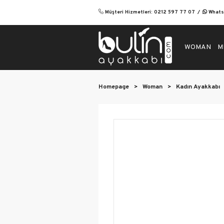
Müşteri Hizmetleri: 0212 597 77 07
Whatsa
WOMAN
M
Homepage
>
Woman
>
Kadın Ayakkabı
Wom
Eveni
Flats
Casua
Heel
Boot
Spor
Sanda
Orth
Heel
Stile