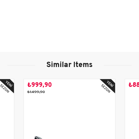
Kadın
Yetişkin
Siyah
Günlük
Similar Items
Sonbahar-Kış
Yeni Sezon
₺999,90
₺8
Deri/Nubuk
₺1.499,90
Deri
Kauçuk
3 cm