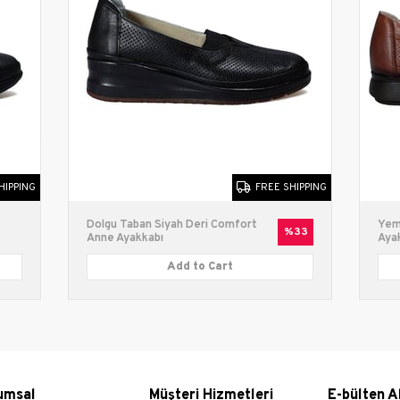
Dolgu
Bağcıklı
HIPPING
FREE SHIPPING
Dolgu Taban Siyah Deri Comfort
Yem
%33
Anne Ayakkabı
Aya
Add to Cart
umsal
Müşteri Hizmetleri
E-bülten A