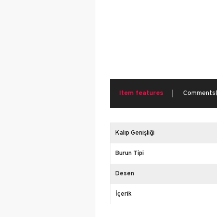
Run&T
Walk
Item features
Comments
Kalıp Genişliği
Burun Tipi
Desen
İçerik
Platform Yüksekliği