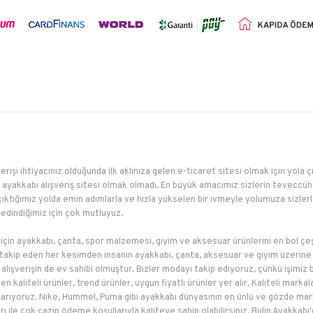
erişi ihtiyacınız olduğunda ilk aklınıza gelen e-ticaret sitesi olmak için yola 
ayakkabı alışveriş sitesi olmak olmadı. En büyük amacımız sizlerin teveccühü
çıktığımız yolda emin adımlarla ve hızla yükselen bir ivmeyle yolumuza sizler
edindiğimiz için çok mutluyuz.
 için ayakkabı, çanta, spor malzemesi, giyim ve aksesuar ürünlerini en bol çeş
akip eden her kesimden insanın ayakkabı, çanta, aksesuar ve giyim üzerine e
li alışverişin de ev sahibi olmuştur. Bizler modayı takip ediyoruz, çünkü işimi
 kaliteli ürünler, trend ürünler, uygun fiyatlı ürünler yer alır. Kaliteli mar
 başarıyoruz. Nike, Hummel, Puma gibi ayakkabı dünyasının en ünlü ve gözde mar
jları ile çok cazip ödeme koşullarıyla kaliteye sahip olabilirsiniz. Bulin Ayakka