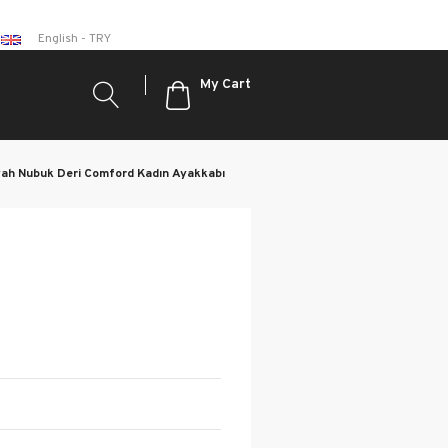
English - TRY
My Cart
iyah Nubuk Deri Comford Kadın Ayakkabı
< < Return to Previous Page