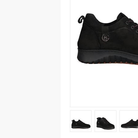
Wedg
Class
Wom
Purse
Hand 
Eveni
Trave
Back
Shoul
Wom
Tişör
Sweat
Eşof
Mont
Çora
Sne
Snea