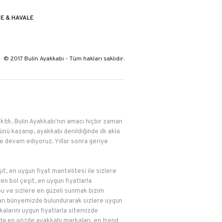
© 2017 Bulin Ayakkabı - Tüm hakları saklıdır.
çıktık. Bulin Ayakkabı'nın amacı hiçbir zaman
nü kazanıp, ayakkabı denildiğinde ilk akla
le devam ediyoruz. Yıllar sonra geriye
it, en uygun fiyat mantelitesi ile sizlere
n bol çeşit, en uygun fiyatlarla
z bu ve sizlere en güzeli sunmak bizim
kaları bünyemizde bulundurarak sizlere uygun
kalarını uygun fiyatlarla sitemizde
bı'da en gözde ayakkabı markaları, en trend