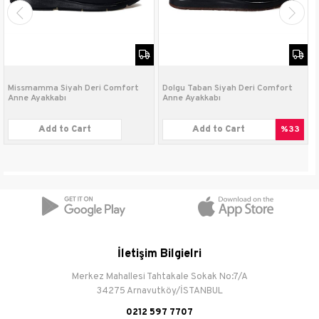
Taban Tipi
Dolgu
Bağlama Şekli
Bağcıklı
Missmamma Siyah Deri Comfort
Dolgu Taban Siyah Deri Comfort
Anne Ayakkabı
Anne Ayakkabı
Add to Cart
Add to Cart
%33
İletişim Bilgielri
Merkez Mahallesi Tahtakale Sokak No:7/A
34275 Arnavutköy/İSTANBUL
0212 597 7707