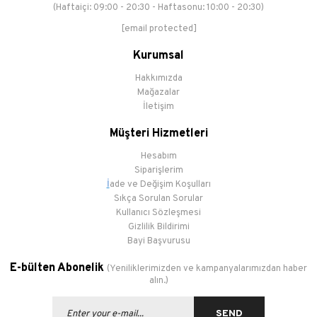
(Haftaiçi: 09:00 - 20:30 - Haftasonu: 10:00 - 20:30)
[email protected]
Kurumsal
Hakkımızda
Mağazalar
İletişim
Müşteri Hizmetleri
Hesabım
Siparişlerim
İ
ade ve Değişim Koşulları
Sıkça Sorulan Sorular
Kullanıcı Sözleşmesi
Gizlilik Bildirimi
Bayi Başvurusu
E-bülten Abonelik
(Yeniliklerimizden ve kampanyalarımızdan haber
alın.)
SEND