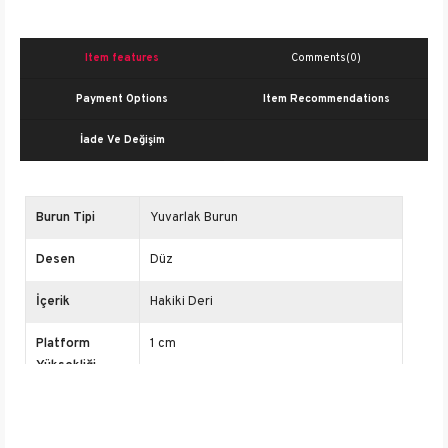
Item features
Comments
(0)
Payment Options
Item Recommendations
İade Ve Değişim
Burun Tipi
Yuvarlak Burun
Desen
Düz
İçerik
Hakiki Deri
Platform
1 cm
Yüksekliği
Cinsiyet
Kadın