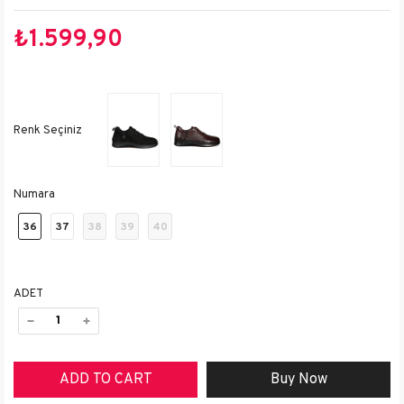
₺1.599,90
Numara
36
37
38
39
40
ADET