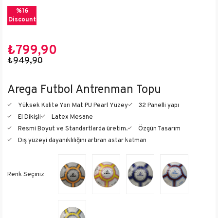
%
16
Discount
₺799,90
₺949,90
Arega Futbol Antrenman Topu
Yüksek Kalite Yarı Mat PU Pearl Yüzey
32 Panelli yapı
El Dikişli
Latex Mesane
Resmi Boyut ve Standartlarda üretim.
Özgün Tasarım
Dış yüzeyi dayanıklılığını artıran astar katman