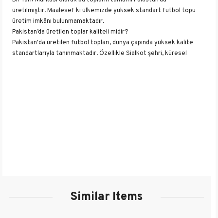
Bir Türk Markası olarak bu topların tamamı Pakistan’da
üretilmiştir. Maalesef ki ülkemizde yüksek standart futbol topu
üretim imkânı bulunmamaktadır.
Pakistan’da üretilen toplar kaliteli midir?
Pakistan'da üretilen futbol topları, dünya çapında yüksek kalite
standartlarıyla tanınmaktadır. Özellikle Sialkot şehri, küresel
futbol topu üretimin merkezi olup, dünya çapında satılan futbol
toplarının yaklaşık %70'ini üretmektedir.
Futbol topunda Farklı ebat/boyutları var mıdır?
Evet. Futbol topunda genel olarak 3,4,5 numara boyutlar
kullanılmaktadır. Resmi olarak kullanılan boyut 5 numaradır. 5
numara boyut, 12 Yaş ve üzeri kişiler için kullanılan boyuttur. 5
Numara topların çevresi 68-70 cm. ve ağırlığı 410-445 gramdır.
8-12 Yaş arası için ise 4 numara boyuttaki toplar tavsiye
edilmektedir. 8 Yaş altındakilere ise 3 numara önerilmektedir.
İyi bir futbol topunu nasıl seçerim?
Öncelikle topu hangi amaçla kullandığınız önemlidir. Örneğin
profesyonel veya amatör olmanız, kullanılacak zemin(sokak,
plaj, suni çim, doğal çim) seçiminizi etkileyecektir. Fifa’ nın
Similar Items
belirlediği standartlar açısından bakarsak en yüksek
standartlara sahip toplar ‘’Fifa Quality Pro’’ standartları