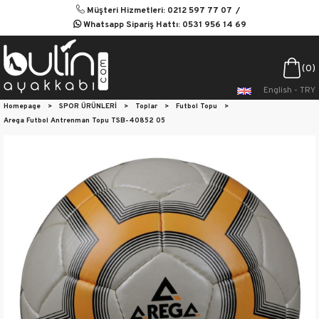
Müşteri Hizmetleri: 0212 597 77 07
Whatsapp Sipariş Hattı: 0531 956 14 69
0
English - TRY
Homepage
>
SPOR ÜRÜNLERİ
>
Toplar
>
Futbol Topu
>
Arega Futbol Antrenman Topu TSB-40852 05