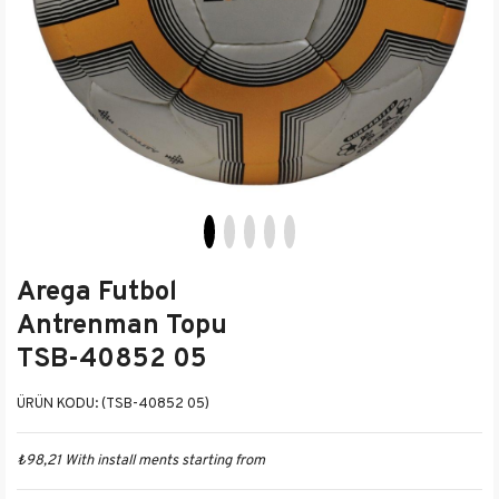
Arega Futbol
Antrenman Topu
TSB-40852 05
(TSB-40852 05)
₺98,21
With install ments starting from