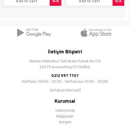
Add to Cart
%15
Add to Cart
%15
Materyali
Destek
2
Katman Sayısı
İç Lastik
Bütil+ Geri Kazanılmış Sentetik
Materyali
Kauçuk
İletişim Bilgielri
FIFA
Yok
Sertifikasyonu
Merkez Mahallesi Tahtakale Sokak No:7/A
34275 Arnavutköy/İSTANBUL
Üretimde
Fifa Basic
0212 597 7707
Benimsenen
(Haftaiçi: 09:00 - 20:30 - Haftasonu: 10:00 - 20:30)
Standart
[email protected]
Yaş Grubu
12 yaş ve üzeri
Kurumsal
Garanti Süresi
6 Ay
Hakkımızda
Mağazalar
Ebat
5 Numara
İletişim