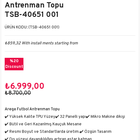
Antrenman Topu
TSB-40651 001
(TSB-40651 001)
₺859,32
With install ments starting from
%
20
Discount
₺6.999,00
₺8.700,00
Arega Futbol Antrenman Topu
✔️ Yüksek Kalite TPU Yüzey
✔️ 32 Panelli yapı
✔️ Mikro Makine dikişi
✔️ Bütil ve Geri Kazanlmış Kauçuk Mesane
✔️ Resmi Boyut ve Standartlarda üretim.
✔️ Özgün Tasarım
✔️ Dış yüzeyi dayanıklılığını artıran astar katman