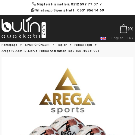
Müşteri Hizmetleri: 0212 597 77 07
Whatsapp Sipariş Hattı: 0531 956 14 69
0
English - TRY
Homepage
>
SPOR ÜRÜNLERİ
>
Toplar
>
Futbol Topu
>
Arega 10 Adet (J-Elbruz) Futbol Antrenman Topu TSB-40651 001