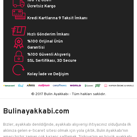
100 TL Üzeri
Ücretsiz Kargo
Ambalajlama
İnik olarak
Yöntemi
Kredi Kartlarına 9 Taksit İmkanı
Hızlı Gönderim İmkanı
%100 Orijinal Ürün
Garantisi
%100 Güvenli Alışveriş
SSL Sertifikası, 3D Secure
Kolay İade ve Değişim
© 2017 Bulin Ayakkabı - Tüm hakları saklıdır.
Bulinayakkabi.com
Bizler, ayakkabı denildiğinde, ayakkabı alışverişi ihtiyacınız olduğunda ilk
aklınıza gelen e-ticaret sitesi olmak için yola çıktık. Bulin Ayakkabı'nın
amacı hiçbir zaman çok kazanç sağlamak, Türkiye'nin en büyük ayakkabı