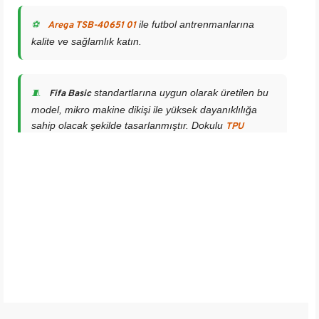
ile futbol antrenmanlarına
⚽
Arega TSB-40651 01
kalite ve sağlamlık katın.
standartlarına uygun olarak üretilen bu
🧵
Fifa Basic
model, mikro makine dikişi ile yüksek dayanıklılığa
sahip olacak şekilde tasarlanmıştır. Dokulu
TPU
, darbelere karşı direnç gösterirken saha
yüzeyi
kontrolünü artırır.
, klasik şıklığın enerjik bir yansımasıdır.
🎨
Tasarımı
Amatör oyunculardan okul takımlarına kadar herkesin
rahatlıkla kullanabileceği bu model, doğal ve suni çim
sahalarda sorunsuz performans sunar.
, kalite ve estetiği bir arada sunmak
🔥
TSB-40651 01