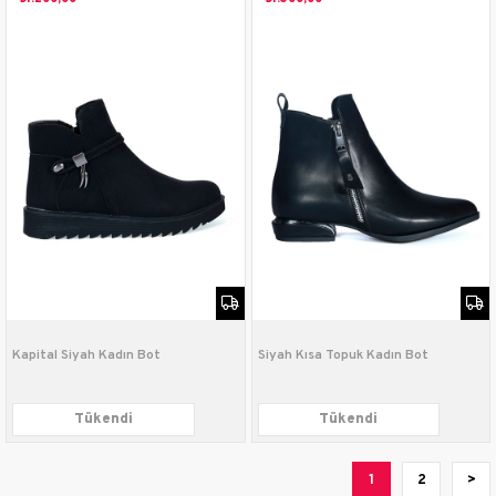
Kapital Siyah Kadın Bot
Siyah Kısa Topuk Kadın Bot
Tükendi
Tükendi
1
2
>