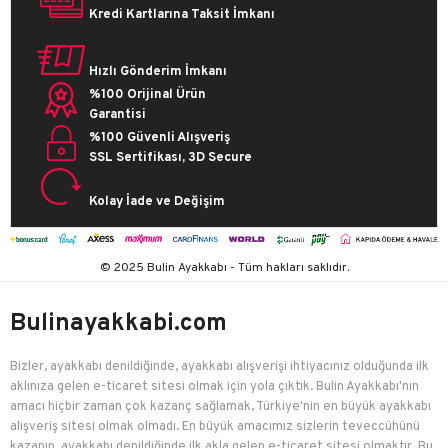
Kredi Kartlarına Taksit İmkanı
Hızlı Gönderim İmkanı
%100 Orijinal Ürün
Garantisi
%100 Güvenli Alışveriş
SSL Sertifikası, 3D Secure
Kolay İade ve Değişim
© 2025 Bulin Ayakkabı - Tüm hakları saklıdır.
Bulinayakkabi.com
Bizler, ayakkabı denildiğinde, ayakkabı alışverişi ihtiyacınız olduğunda ilk
aklınıza gelen e-ticaret sitesi olmak için yola çıktık. Bulin Ayakkabı'nın
amacı hiçbir zaman çok kazanç sağlamak, Türkiye'nin en büyük ayakkabı
alışveriş sitesi olmak olmadı. En büyük amacımız sizlerin teveccühünü
kazanıp, ayakkabı denildiğinde ilk akla gelen e-ticaret sitesi olmaktır. Bu