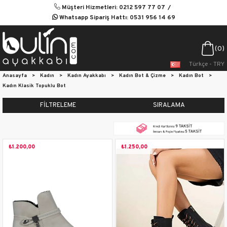
Müşteri Hizmetleri: 0212 597 77 07
Whatsapp Sipariş Hattı: 0531 956 14 69
0
Türkçe - TRY
Anasayfa
>
Kadın
>
Kadın Ayakkabı
>
Kadın Bot & Çizme
>
Kadın Bot
>
Kadın Klasik Topuklu Bot
FILTRELEME
SIRALAMA
₺1.200,00
₺1.250,00