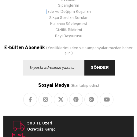
Siparişlerim
İ
ade ve Değişim Koşulları
Sıkça Sorulan Sorular
Kullanıcı Sözleşmesi
Gizlilik Bildirimi
Bayi Başvurusu
E-bülten Abonelik
(Yeniliklerimizden ve kampanyalarımızdan haber
alın.)
GÖNDER
Sosyal Medya
(Bizi takip edin.)
500 TL Üzeri
Ücretsiz Kargo