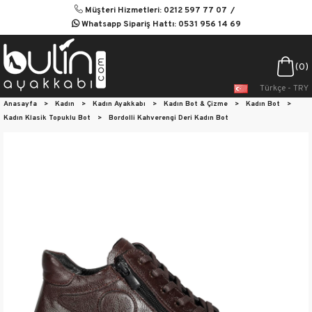
Müşteri Hizmetleri: 0212 597 77 07
Whatsapp Sipariş Hattı: 0531 956 14 69
0
Türkçe - TRY
Anasayfa
>
Kadın
>
Kadın Ayakkabı
>
Kadın Bot & Çizme
>
Kadın Bot
>
Kadın Klasik Topuklu Bot
>
Bordolli Kahverengi Deri Kadın Bot