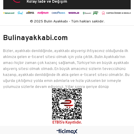
Kolay İade ve Değişim
© 2025 Bulin Ayakkabı - Tüm hakları saklıdır.
Bulinayakkabi.com
Bizler, ayakkabı denildiğinde, ayakkabı alışverişi ihtiyacınız olduğunda ilk
aklınıza gelen e-ticaret sitesi olmak için yola çıktık. Bulin Ayakkabı'nın
amacı hiçbir zaman çok kazanç sağlamak, Türkiye'nin en büyük ayakkabı
alışveriş sitesi olmak olmadı. En büyük amacımız sizlerin teveccühünü
kazanıp, ayakkabı denildiğinde ilk akla gelen e-ticaret sitesi olmaktır. Bu
uğurda çıktığımız yolda emin adımlarla ve hızla yükselen bir ivmeyle
yolumuza sizlerle devam ediyoruz. Yıllar sonra geriye dönüp
baktığımızda birçok mutlu müşteriyi edindiğimiz için çok mutluyuz.
Bulin Ayakkabı, kadınlar, erkekler, çocuklar için ayakkabı, çanta, spor
malzemesi, giyim ve aksesuar ürünlerini en bol çeşit, en uygun fiyat
mantelitesi ile sizlere sunmak için çaba sarf etmektedir. Modayı takip
eden her kesimden insanın ayakkabı, çanta, aksesuar ve giyim üzerine
en bol çeşit, en uygun fiyatlarla bulabileceği Bulin Ayakkabı, yıllardır