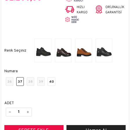
Numara
36
37
38
39
40
ADET