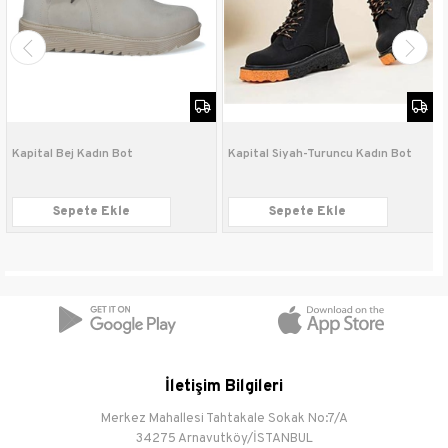
Taban
Kauçuk
Malzemesi
Topuk Boyu
5 cm
Topuk Tipi
Klasik
Bağlama Şekli
Fermuar-Bağcık
Kapital Bej Kadın Bot
Kapital Siyah-Turuncu Kadın Bot
Sepete Ekle
Sepete Ekle
İletişim Bilgileri
Merkez Mahallesi Tahtakale Sokak No:7/A
34275 Arnavutköy/İSTANBUL