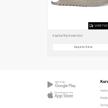
ÜCRETSIZ KARGO
ÜCRETSIZ
ot
Kapital Bej Kadın Bot
pete Ekle
Sepete Ekle
Kur
Hakk
Mağa
İleti