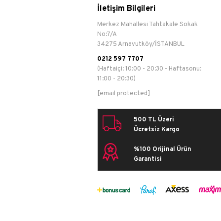
İletişim Bilgileri
Merkez Mahallesi Tahtakale Sokak
No:7/A
34275 Arnavutköy/İSTANBUL
0212 597 7707
(Haftaiçi: 10:00 - 20:30 - Haftasonu:
11:00 - 20:30)
[email protected]
500 TL Üzeri
Ücretsiz Kargo
%100 Orijinal Ürün
Garantisi