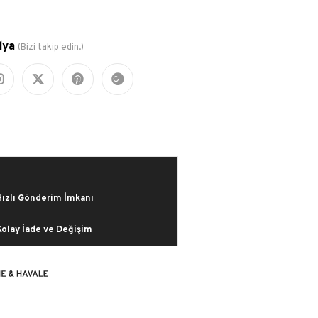
dya
(Bizi takip edin.)
Hızlı Gönderim İmkanı
Kolay İade ve Değişim