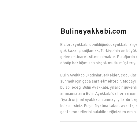
Bulinayakkabi.com
Bizler, ayakkabı denildiğinde, ayakkabı alışv
çok kazanç sağlamak, Türkiye'nin en büyük 
gelen e-ticaret sitesi olmaktır. Bu uğurda 
dönüp baktığımızda birçok mutlu müşteriyi 
Bulin Ayakkabı, kadınlar, erkekler, çocuklar
sunmak için çaba sarf etmektedir. Modayı t
bulabileceği Bulin Ayakkabı, yıllardır güven
amacımız zira Bulin Ayakkabı'da her zaman e
fiyatlı orijinal ayakkabı sunmayı yıllardır 
bulabilirsiniz. Peşin fiyatına taksit avanta
çanta modellerini bulabileceğinizden emin ola