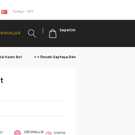
Türkçe - TRY
Sepetim
PANYALAR
tal Kadın Bot
< < Önceki Sayfaya Dön
Kadın
e Ayakkabı
t
oafer
mfort