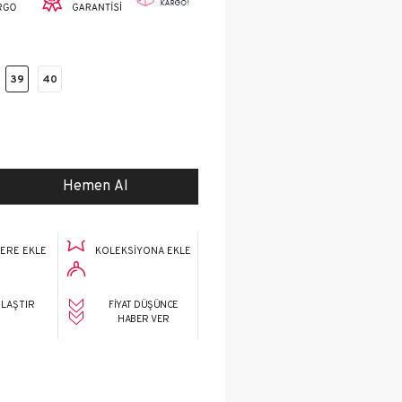
kabı
39
40
Erkek
mfort
LERE EKLE
KOLEKSIYONA EKLE
kabı
ILAŞTIR
FIYAT DÜŞÜNCE
HABER VER
Çocuk