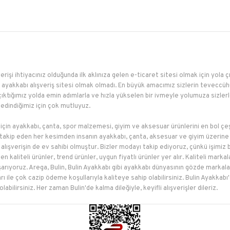
erişi ihtiyacınız olduğunda ilk aklınıza gelen e-ticaret sitesi olmak için yola 
ayakkabı alışveriş sitesi olmak olmadı. En büyük amacımız sizlerin teveccühü
çıktığımız yolda emin adımlarla ve hızla yükselen bir ivmeyle yolumuza sizler
edindiğimiz için çok mutluyuz.
 için ayakkabı, çanta, spor malzemesi, giyim ve aksesuar ürünlerini en bol çeş
akip eden her kesimden insanın ayakkabı, çanta, aksesuar ve giyim üzerine e
li alışverişin de ev sahibi olmuştur. Bizler modayı takip ediyoruz, çünkü işimi
n kaliteli ürünler, trend ürünler, uygun fiyatlı ürünler yer alır. Kaliteli mar
başarıyoruz. Arega, Bulin, Bulin Ayakkabı gibi ayakkabı dünyasının gözde markal
jları ile çok cazip ödeme koşullarıyla kaliteye sahip olabilirsiniz. Bulin Ayakka
bilirsiniz. Her zaman Bulin'de kalma dileğiyle, keyifli alışverişler dileriz.