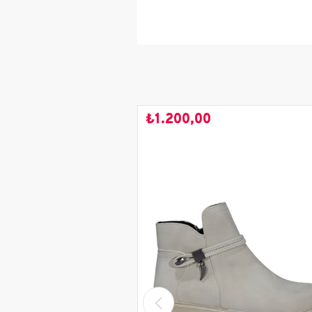
Yaş Grubu
Renk
Kullanım Alanı
Mevsim
₺1.200,00
Sezon
Saya Malzemesi
İç Astar Malzemesi
Taban Malzemesi
Topuk Boyu
Topuk Tipi
Bağlama Şekli