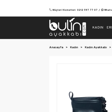
Müşteri Hizmetleri: 0212 597 77 07
Whatsa
KADIN
ER
Anasayfa
>
Kadın
>
Kadın Ayakkabı
>
Kadı
Abiye
Babe
Günlü
Topuk
Bot &
Spor 
Sanda
Ortop
Topu