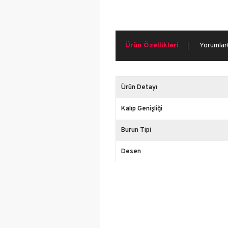
Snea
Koşu
Yürü
Ürün Özellikleri
Yorumlar
Ürün Detayı
Kalıp Genişliği
Burun Tipi
Desen
İçerik
Platform Yüksekliği
Cinsiyet