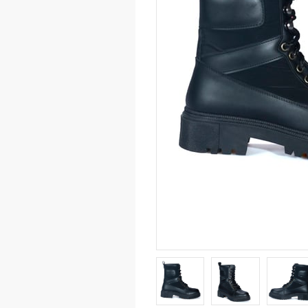
Stile
Dolgu
Klasi
Kadı
Cüzd
El Ça
Abiye
Seyah
Sırt 
Omuz
Kadı
Tişör
Sweat
Eşof
Mont
Çora
Spor