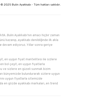
© 2025 Bulin Ayakkabı - Tüm hakları saklıdır.
çıktık. Bulin Ayakkabı'nın amacı hiçbir zaman
nü kazanıp, ayakkabı denildiğinde ilk akla
le devam ediyoruz. Yıllar sonra geriye
it, en uygun fiyat mantelitesi ile sizlere
n bol çeşit, en uygun fiyatlarla
z bu ve sizlere en güzeli sunmak bizim
kaları bünyemizde bulundurarak sizlere uygun
arını uygun fiyatlarla sitemizde
bı'da en gözde ayakkabı markaları, en trend