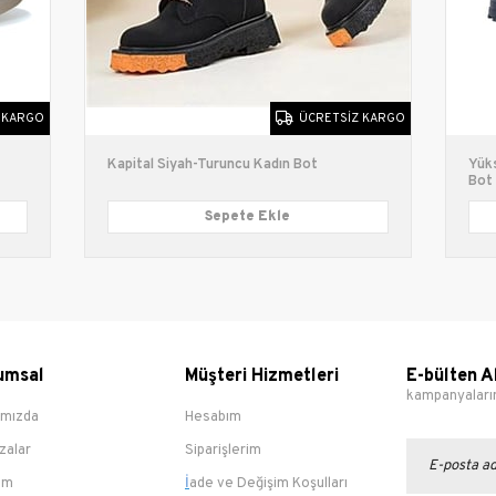
 KARGO
ÜCRETSIZ KARGO
Kapital Siyah-Turuncu Kadın Bot
Yük
Bot
Sepete Ekle
umsal
Müşteri Hizmetleri
E-bülten A
kampanyalarım
ımızda
Hesabım
zalar
Siparişlerim
şim
İ
ade ve Değişim Koşulları