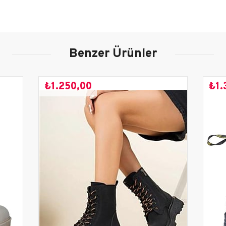
Yetişkin
Siyah
Benzer Ürünler
Günlük
Sonbahar-Kış
₺1.250,00
₺1.
Yeni Sezon
Diğer Malzeme
Diğer Malzeme
Termo
4 cm
Klasik
Bağcıklı