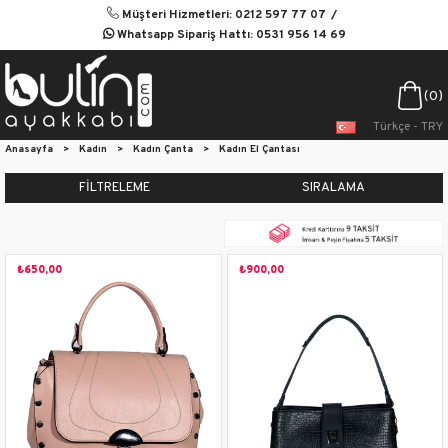
Müşteri Hizmetleri: 0212 597 77 07
Whatsapp Sipariş Hattı: 0531 956 14 69
0
Türkçe - TRY
Anasayfa
>
Kadın
>
Kadın Çanta
>
Kadın El Çantası
FILTRELEME
SIRALAMA
₺650,00
₺900,00