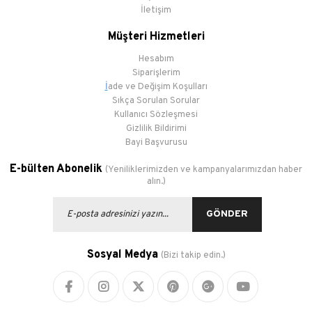
İletişim
Müşteri Hizmetleri
Hesabım
Siparişlerim
İ
ade ve Değişim Koşulları
Sıkça Sorulan Sorular
Kullanıcı Sözleşmesi
Gizlilik Bildirimi
Bayi Başvurusu
E-bülten Abonelik
(Yeniliklerimizden ve kampanyalarımızdan haber
alın.)
GÖNDER
Sosyal Medya
(Bizi takip edin.)