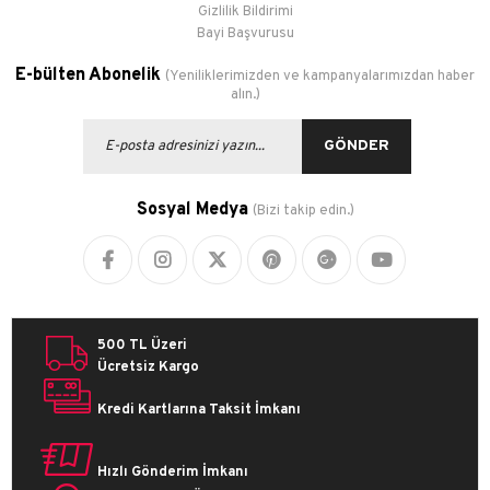
Gizlilik Bildirimi
Bayi Başvurusu
E-bülten Abonelik
(Yeniliklerimizden ve kampanyalarımızdan haber
alın.)
GÖNDER
Sosyal Medya
(Bizi takip edin.)
500 TL Üzeri
Ücretsiz Kargo
Kredi Kartlarına Taksit İmkanı
Hızlı Gönderim İmkanı