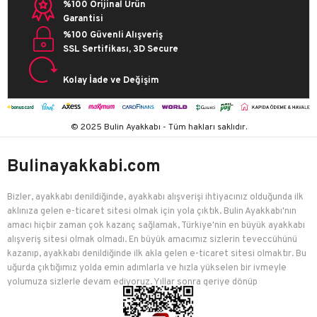
%100 Orijinal Ürün
Garantisi
%100 Güvenli Alışveriş
SSL Sertifikası, 3D Secure
Kolay İade ve Değişim
© 2025 Bulin Ayakkabı - Tüm hakları saklıdır.
Bulinayakkabi.com
Bizler, ayakkabı denildiğinde, ayakkabı alışverişi ihtiyacınız olduğunda ilk
aklınıza gelen e-ticaret sitesi olmak için yola çıktık. Bulin Ayakkabı'nın
amacı hiçbir zaman çok kazanç sağlamak, Türkiye'nin en büyük ayakkabı
alışveriş sitesi olmak olmadı. En büyük amacımız sizlerin teveccühünü
kazanıp, ayakkabı denildiğinde ilk akla gelen e-ticaret sitesi olmaktır. Bu
uğurda çıktığımız yolda emin adımlarla ve hızla yükselen bir ivmeyle
yolumuza sizlerle devam ediyoruz. Yıllar sonra geriye dönüp
baktığımızda birçok mutlu müşteriyi edindiğimiz için çok mutluyuz.