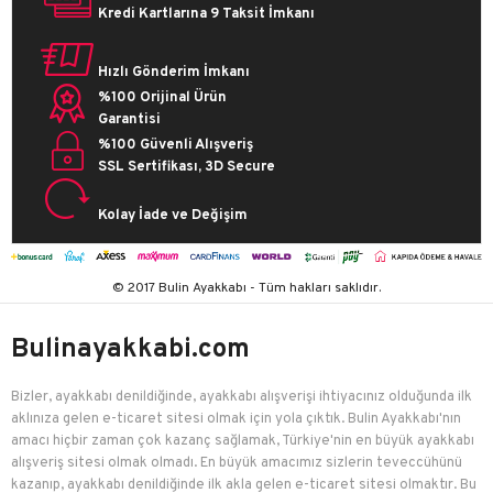
Kredi Kartlarına 9 Taksit İmkanı
Hızlı Gönderim İmkanı
%100 Orijinal Ürün
Garantisi
%100 Güvenli Alışveriş
SSL Sertifikası, 3D Secure
Kolay İade ve Değişim
© 2017 Bulin Ayakkabı - Tüm hakları saklıdır.
Bulinayakkabi.com
Bizler, ayakkabı denildiğinde, ayakkabı alışverişi ihtiyacınız olduğunda ilk
aklınıza gelen e-ticaret sitesi olmak için yola çıktık. Bulin Ayakkabı'nın
amacı hiçbir zaman çok kazanç sağlamak, Türkiye'nin en büyük ayakkabı
alışveriş sitesi olmak olmadı. En büyük amacımız sizlerin teveccühünü
kazanıp, ayakkabı denildiğinde ilk akla gelen e-ticaret sitesi olmaktır. Bu