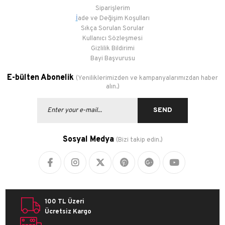
Siparişlerim
İ
ade ve Değişim Koşulları
Sıkça Sorulan Sorular
Kullanıcı Sözleşmesi
Gizlilik Bildirimi
Bayi Başvurusu
E-bülten Abonelik
(Yeniliklerimizden ve kampanyalarımızdan haber
alın.)
SEND
Sosyal Medya
(Bizi takip edin.)
100 TL Üzeri
Ücretsiz Kargo