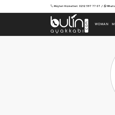
Müşteri Hizmetleri: 0212 597 77 07
Whatsa
WOMAN
M
Wom
Eveni
Flats
Casua
Heel
Boot
Spor
Sanda
Orth
Heel
Stile