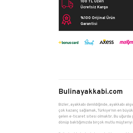
100 TL Üzeri
Run&T
Ücretsiz Kargo
Walk
%100 Orijinal Ürün
Garantisi
Bulinayakkabi.com
Bizler, ayakkabı denildiğinde, ayakkabı alışv
çok kazanç sağlamak, Türkiye'nin en büyük 
gelen e-ticaret sitesi olmaktır. Bu uğurda 
dönüp baktığımızda birçok mutlu müşteriyi 