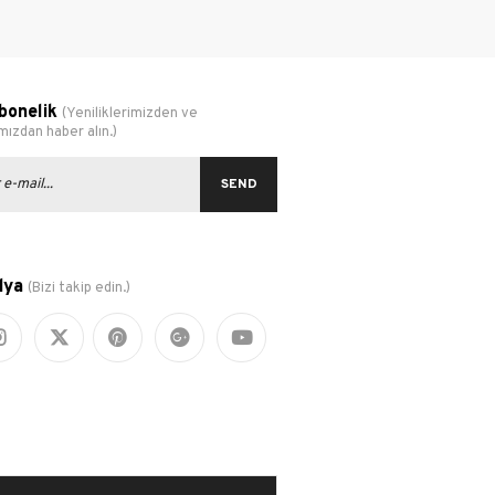
bonelik
(Yeniliklerimizden ve
ızdan haber alın.)
SEND
dya
(Bizi takip edin.)