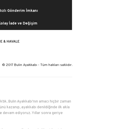
Hızlı Gönderim İmkanı
Kolay İade ve Değişim
© 2017 Bulin Ayakkabı - Tüm hakları saklıdır.
çıktık. Bulin Ayakkabı'nın amacı hiçbir zaman
nü kazanıp, ayakkabı denildiğinde ilk akla
le devam ediyoruz. Yıllar sonra geriye