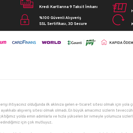
raining
Babet
22
Kredi Kartlarına 9 Taksit İmkanı
Bot
23
Çizme
%100 Güvenli Alışveriş
24
Okul Ayakkabı
SSL Sertifikası, 3D Secure
25
Günlük
26
Klasik
27
Rahat/Comfort
28
Spor Ayakkabı
29
Sandalet
30
Terlik
31
Aksesuar
32
Giyim
33
Çanta
34
35
erişi ihtiyacınız olduğunda ilk aklınıza gelen e-ticaret sitesi olmak için yola 
ayakkabı alışveriş sitesi olmak olmadı. En büyük amacımız sizlerin teveccühü
çıktığımız yolda emin adımlarla ve hızla yükselen bir ivmeyle yolumuza sizler
edindiğimiz için çok mutluyuz.