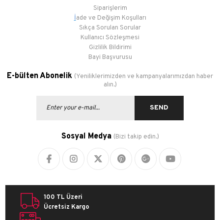
Siparişlerim
İ
ade ve Değişim Koşulları
Sıkça Sorulan Sorular
Kullanıcı Sözleşmesi
Gizlilik Bildirimi
Bayi Başvurusu
E-bülten Abonelik
(Yeniliklerimizden ve kampanyalarımızdan haber
alın.)
SEND
Sosyal Medya
(Bizi takip edin.)
100 TL Üzeri
Ücretsiz Kargo