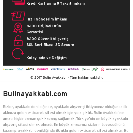
Kredi Kartlarına 9 Taksit İmkanı
Hızlı Gönderim İmkanı
%100 Orijinal Ürün
Garantisi
%100 Güvenli Alışveriş
SSL Sertifikası, 3D Secure
Kolay İade ve Değişim
© 2017 Bulin Ayakkabı - Tüm hakları saklıdır.
Bulinayakkabi.com
Bizler, ayakkabı denildiğinde, ayakkabı alışverişi ihtiyacınız olduğunda ilk
aklınıza gelen e-ticaret sitesi olmak için yola çıktık. Bulin Ayakkabı'nın
amacı hiçbir zaman çok kazanç sağlamak, Türkiye'nin en büyük ayakkabı
alışveriş sitesi olmak olmadı. En büyük amacımız sizlerin teveccühünü
kazanıp, ayakkabı denildiğinde ilk akla gelen e-ticaret sitesi olmaktır. Bu