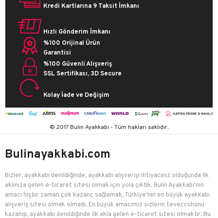
Kredi Kartlarına 9 Taksit İmkanı
Hızlı Gönderim İmkanı
%100 Orijinal Ürün
Garantisi
%100 Güvenli Alışveriş
SSL Sertifikası, 3D Secure
Kolay İade ve Değişim
© 2017 Bulin Ayakkabı - Tüm hakları saklıdır.
Bulinayakkabi.com
Bizler, ayakkabı denildiğinde, ayakkabı alışverişi ihtiyacınız olduğunda ilk
aklınıza gelen e-ticaret sitesi olmak için yola çıktık. Bulin Ayakkabı'nın
amacı hiçbir zaman çok kazanç sağlamak, Türkiye'nin en büyük ayakkabı
alışveriş sitesi olmak olmadı. En büyük amacımız sizlerin teveccühünü
kazanıp, ayakkabı denildiğinde ilk akla gelen e-ticaret sitesi olmaktır. Bu