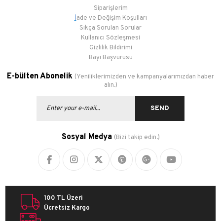
Siparişlerim
İ
ade ve Değişim Koşulları
Sıkça Sorulan Sorular
Kullanıcı Sözleşmesi
Gizlilik Bildirimi
Bayi Başvurusu
E-bülten Abonelik
(Yeniliklerimizden ve kampanyalarımızdan haber
alın.)
SEND
Sosyal Medya
(Bizi takip edin.)
100 TL Üzeri
Ücretsiz Kargo