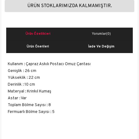
ÜRÜN STOKLARIMIZDA KALMAMIŞTIR.
Ürün Özellikleri
Yorumlar
(0)
Ürün Önerileri
İade Ve Değişim
Kullanım : Çapraz Askılı Postacı Omuz Çantası
Genişlik : 26 cm
Yükseklik : 22 cm
Derinlik : 10 cm
Materyal : Krinkıl Kumaş
Astar : Var
Toplam Bölme Sayısı : 8
Fermuarlı Bölme Sayısı : 5
İç Gizli Bölme : Var
Kapanma Tipi : Fermuar
Ayarlanabilir Askı : Var