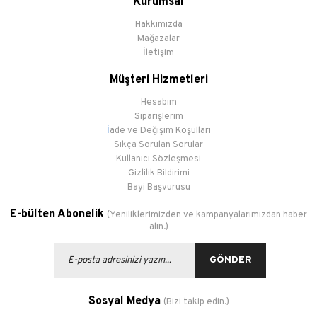
Kurumsal
Hakkımızda
Mağazalar
İletişim
Müşteri Hizmetleri
Hesabım
Siparişlerim
İ
ade ve Değişim Koşulları
Sıkça Sorulan Sorular
Kullanıcı Sözleşmesi
Gizlilik Bildirimi
Bayi Başvurusu
E-bülten Abonelik
(Yeniliklerimizden ve kampanyalarımızdan haber
alın.)
GÖNDER
Sosyal Medya
(Bizi takip edin.)