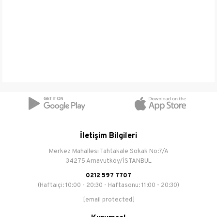
Omuz Askısı Uzunluğu : 100 cm üstü
Suya Dayanıklılık : Var
Menşei : Türkiye
İletişim Bilgileri
Merkez Mahallesi Tahtakale Sokak No:7/A
34275 Arnavutköy/İSTANBUL
0212 597 7707
(Haftaiçi: 10:00 - 20:30 - Haftasonu: 11:00 - 20:30)
[email protected]