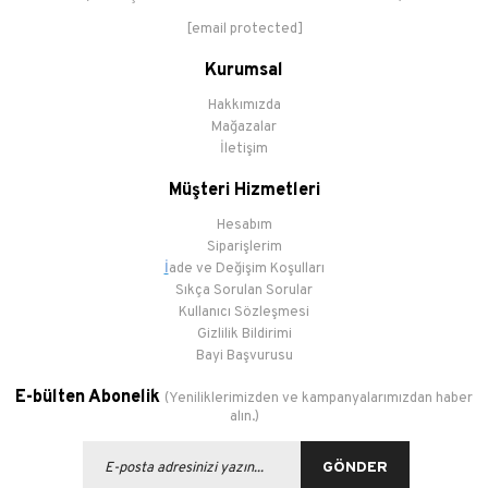
[email protected]
Kurumsal
Hakkımızda
Mağazalar
İletişim
Müşteri Hizmetleri
Hesabım
Siparişlerim
İ
ade ve Değişim Koşulları
Sıkça Sorulan Sorular
Kullanıcı Sözleşmesi
Gizlilik Bildirimi
Bayi Başvurusu
E-bülten Abonelik
(Yeniliklerimizden ve kampanyalarımızdan haber
alın.)
GÖNDER