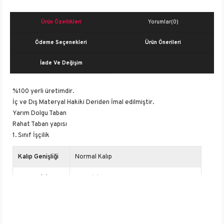
Ürün Özellikleri
Yorumlar
(0)
Ödeme Seçenekleri
Ürün Önerileri
İade Ve Değişim
%100 yerli üretimdir.
İç ve Dış Materyal Hakiki Deriden İmal edilmiştir.
Yarım Dolgu Taban
Rahat Taban yapısı
1. Sınıf İşçilik
Kalıp Genişliği
Normal Kalıp
Burun Tipi
Yuvarlak Burun
Desen
Düz
İçerik
Deri