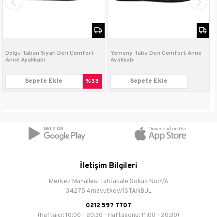
Taban
Termo
Malzemesi
Topuk Boyu
3 cm
Dolgu Taban Siyah Deri Comfort
Yemeny Taba Deri Comfort Anne
Anne Ayakkabı
Ayakkabı
Topuk Tipi
Dolgu
Sepete Ekle
%33
Sepete Ekle
Bağlama Şekli
Slip on
İletişim Bilgileri
Merkez Mahallesi Tahtakale Sokak No:7/A
34275 Arnavutköy/İSTANBUL
0212 597 7707
(Haftaiçi: 10:00 - 20:30 - Haftasonu: 11:00 - 20:30)