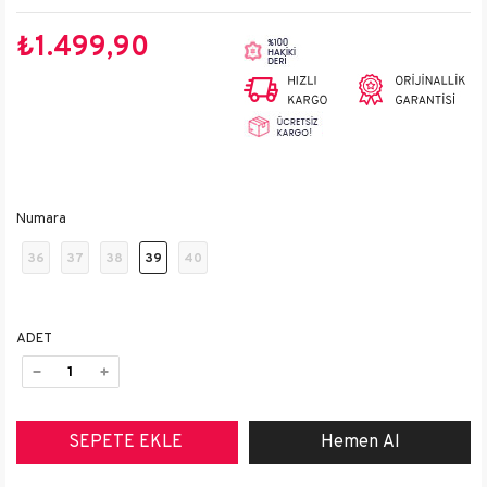
₺1.499,90
Numara
36
37
38
39
40
ADET