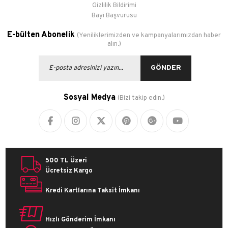
Gizlilik Bildirimi
Bayi Başvurusu
E-bülten Abonelik
(Yeniliklerimizden ve kampanyalarımızdan haber
alın.)
GÖNDER
Sosyal Medya
(Bizi takip edin.)
500 TL Üzeri
Ücretsiz Kargo
Kredi Kartlarına Taksit İmkanı
Hızlı Gönderim İmkanı