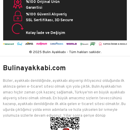
%100 Orijinal Ürün
Garantisi
%100 Güvenli Alışveriş
SSL Sertifikası, 3D Secure
Kolay İade ve Değişim
© 2025 Bulin Ayakkabı - Tüm hakları saklıdır.
Bulinayakkabi.com
Bizler, ayakkabı denildiğinde, ayakkabı alışverişi ihtiyacınız olduğunda ilk
aklınıza gelen e-ticaret sitesi olmak için yola çıktık. Bulin Ayakkabı'nın
amacı hiçbir zaman çok kazanç sağlamak, Türkiye'nin en büyük ayakkabı
alışveriş sitesi olmak olmadı. En büyük amacımız sizlerin teveccühünü
kazanıp, ayakkabı denildiğinde ilk akla gelen e-ticaret sitesi olmaktır. Bu
uğurda çıktığımız yolda emin adımlarla ve hızla yükselen bir ivmeyle
yolumuza sizlerle devam ediyoruz. Yıllar sonra geriye dönüp
baktığımızda birçok mutlu müşteriyi edindiğimiz için çok mutluyuz.