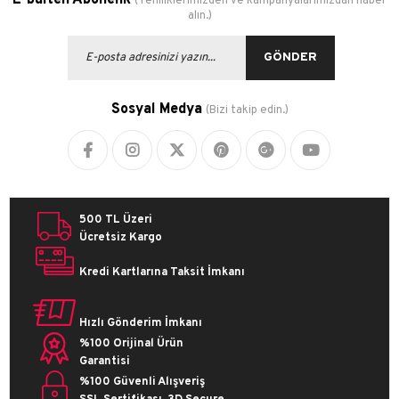
E-bülten Abonelik
(Yeniliklerimizden ve kampanyalarımızdan haber
alın.)
GÖNDER
Sosyal Medya
(Bizi takip edin.)
500 TL Üzeri
Ücretsiz Kargo
Kredi Kartlarına Taksit İmkanı
Hızlı Gönderim İmkanı
%100 Orijinal Ürün
Garantisi
%100 Güvenli Alışveriş