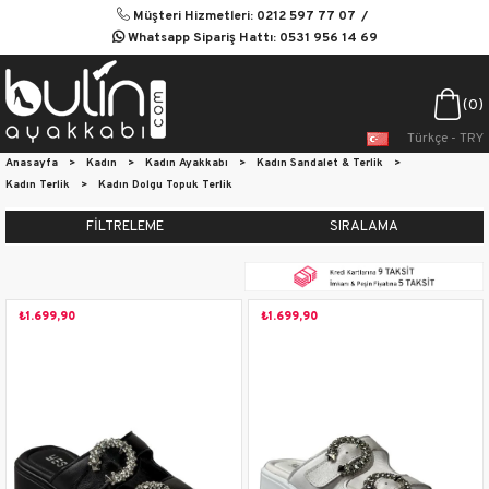
Müşteri Hizmetleri: 0212 597 77 07
Whatsapp Sipariş Hattı: 0531 956 14 69
0
Türkçe - TRY
Anasayfa
>
Kadın
>
Kadın Ayakkabı
>
Kadın Sandalet & Terlik
>
Kadın Terlik
>
Kadın Dolgu Topuk Terlik
FILTRELEME
SIRALAMA
₺1.699,90
₺1.699,90