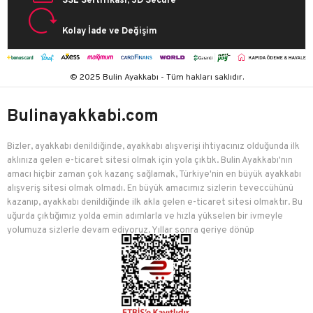
SSL Sertifikası, 3D Secure
Kolay İade ve Değişim
© 2025 Bulin Ayakkabı - Tüm hakları saklıdır.
Bulinayakkabi.com
Bizler, ayakkabı denildiğinde, ayakkabı alışverişi ihtiyacınız olduğunda ilk
aklınıza gelen e-ticaret sitesi olmak için yola çıktık. Bulin Ayakkabı'nın
amacı hiçbir zaman çok kazanç sağlamak, Türkiye'nin en büyük ayakkabı
alışveriş sitesi olmak olmadı. En büyük amacımız sizlerin teveccühünü
kazanıp, ayakkabı denildiğinde ilk akla gelen e-ticaret sitesi olmaktır. Bu
uğurda çıktığımız yolda emin adımlarla ve hızla yükselen bir ivmeyle
yolumuza sizlerle devam ediyoruz. Yıllar sonra geriye dönüp
baktığımızda birçok mutlu müşteriyi edindiğimiz için çok mutluyuz.
Bulin Ayakkabı, kadınlar, erkekler, çocuklar için ayakkabı, çanta, spor
malzemesi, giyim ve aksesuar ürünlerini en bol çeşit, en uygun fiyat
mantelitesi ile sizlere sunmak için çaba sarf etmektedir. Modayı takip