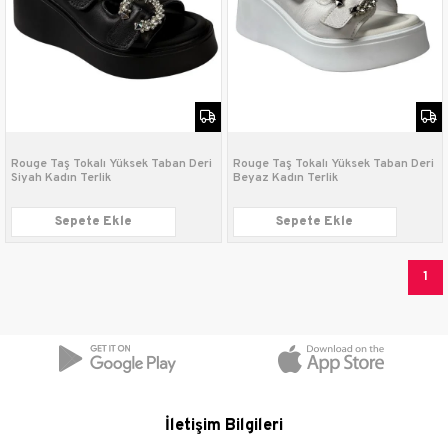
Rouge Taş Tokalı Yüksek Taban Deri
Rouge Taş Tokalı Yüksek Taban Deri
Siyah Kadın Terlik
Beyaz Kadın Terlik
Sepete Ekle
Sepete Ekle
1
İletişim Bilgileri