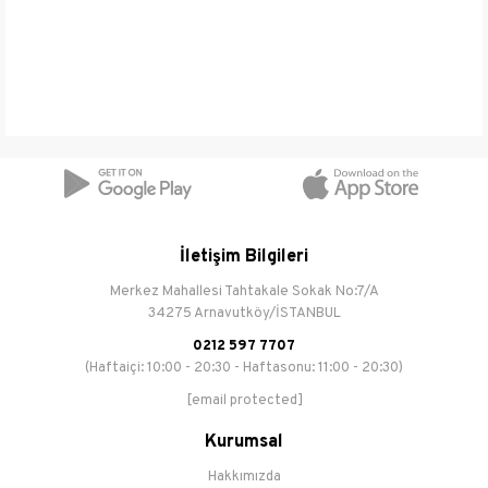
İletişim Bilgileri
Cinsiyet
Unisex
Merkez Mahallesi Tahtakale Sokak No:7/A
34275 Arnavutköy/İSTANBUL
Renk
Kahverengi
0212 597 7707
Sezon
(Haftaiçi: 10:00 - 20:30 - Haftasonu: 11:00 - 20:30)
2015 İlkbahar-Yaz
[email protected]
Kurumsal
Hakkımızda