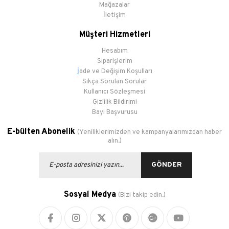
Mağazalar
İletişim
Müşteri Hizmetleri
Hesabım
Siparişlerim
İ
ade ve Değişim Koşulları
Sıkça Sorulan Sorular
Kullanıcı Sözleşmesi
Gizlilik Bildirimi
Bayi Başvurusu
E-bülten Abonelik
(Yeniliklerimizden ve kampanyalarımızdan haber
alın.)
GÖNDER
Sosyal Medya
(Bizi takip edin.)