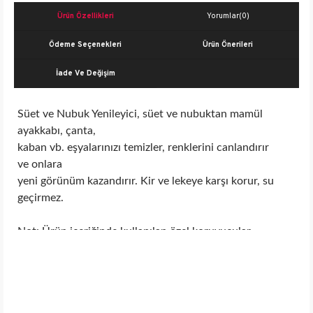
Ürün Özellikleri
Yorumlar
(0)
Ödeme Seçenekleri
Ürün Önerileri
İade Ve Değişim
Süet ve Nubuk Yenileyici, süet ve nubuktan mamül
ayakkabı, çanta,
kaban vb. eşyalarınızı temizler, renklerini canlandırır
ve onlara
yeni görünüm kazandırır. Kir ve lekeye karşı korur, su
geçirmez.
Not: Ürün içeriğinde kullanılan özel koruyucular
sayesinde ayakkabının
tüylerini yapıştırmaz ve ayakkabının ömrünü iki kat
daha uzatır.