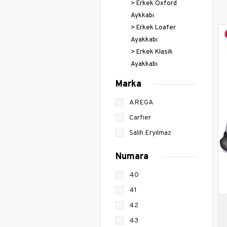
Stile
Erkek Oxford
Dolgu
Aykkabı
Klasi
Erkek Loafer
Ayakkabı
Kadı
Erkek Klasik
Cüzd
Ayakkabı
El Ça
Erkek Espadril
Abiye
Marka
Erkek Babet
Seyah
Erkek Comfort
AREGA
Sırt 
& Ortopedik
Carfier
Omuz
Kadı
Salih Eryılmaz
Tişör
Numara
Sweat
Eşof
40
Mont
41
Çora
42
Spor
43