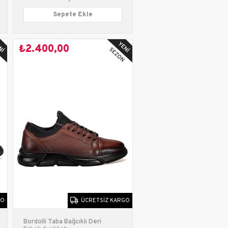
Sepete Ekle
₺2.400,00
GO
ÜCRETSIZ KARGO
Bordolli Taba Bağcıklı Deri