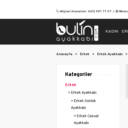
Müşteri Hizmetleri: 0212 597 77 07
Whatsa
KADIN
ER
Anasayfa
>
Erkek
>
Erkek Ayakkabı
>
Kadı
Abiye
Babe
Kategoriler
Günlü
Topuk
Erkek
Bot &
Erkek Ayakkabı
Spor 
Erkek Günlük
Sanda
Ayakkabı
Ortop
Erkek Casual
Topu
Ayakkabı