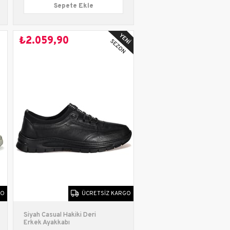
Sepete Ekle
₺2.059,90
GO
ÜCRETSIZ KARGO
Siyah Casual Hakiki Deri
Erkek Ayakkabı