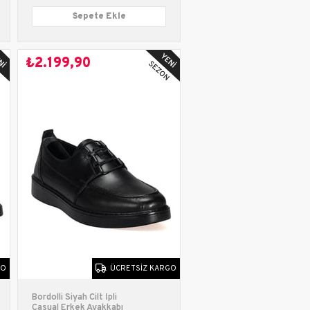
Sepete Ekle
₺2.199,90
GO
ÜCRETSIZ KARGO
Bordolli Siyah Cilt İpli
Casual Erkek Ayakkabı