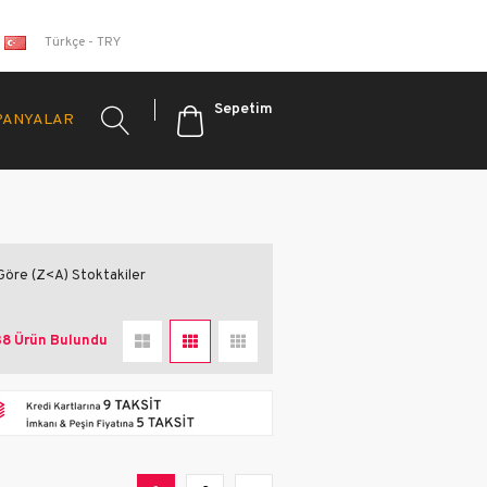
Türkçe - TRY
Sepetim
PANYALAR
Kadın
e Ayakkabı
 Göre (Z<A)
Stoktakiler
38 Ürün
oafer
mfort