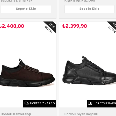
Bağcıksız Deri Erkek
Kışlık Bağcıksız Deri
Ayakkabı
Erkek Ayakkabı
Sepete Ekle
Sepete Ekle
₺2.400,00
₺2.399,90
ÜCRETSIZ KARGO
ÜCRETSIZ KAR
Bordolli Kahverengi
Bordolli Siyah Bağcıklı