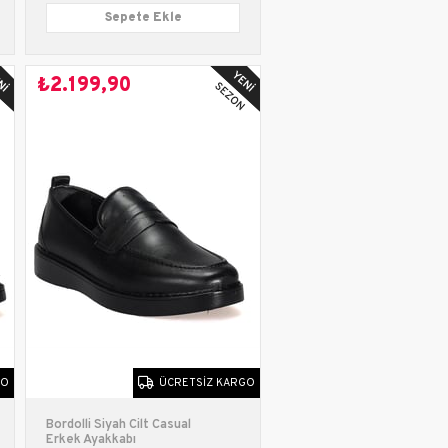
Sepete Ekle
₺2.199,90
GO
ÜCRETSIZ KARGO
Bordolli Siyah Cilt Casual
Erkek Ayakkabı