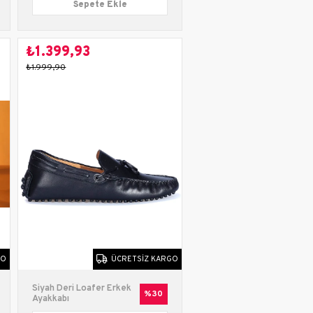
Sepete Ekle
₺1.399,93
kabı
₺1.999,90
mfort
kabı
GO
ÜCRETSIZ KARGO
Siyah Deri Loafer Erkek
%30
Ayakkabı