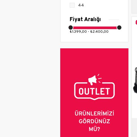
Snea
44
Koşu
Yürü
Fiyat Aralığı
₺1.399,00 - ₺2.400,00