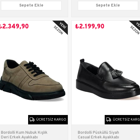
Sepete Ekle
Sepete Ekle
₺2.349,90
₺2.199,90
ÜCRETSIZ KARGO
ÜCRETSIZ KAR
Bordolli Kum Nubuk Kışlık
Bordolli Püsküllü Siyah
Deri Erkek Ayakkabı
Casual Erkek Ayakkabı