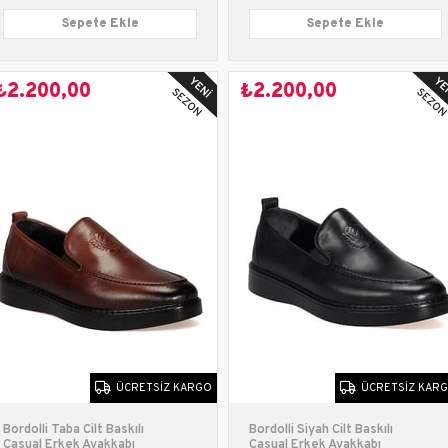
Sepete Ekle
Sepete Ekle
₺2.200,00
₺2.200,00
ÜCRETSIZ KARGO
ÜCRETSIZ KAR
Bordolli Taba Cilt Baskılı
Bordolli Siyah Cilt Baskılı
Casual Erkek Ayakkabı
Casual Erkek Ayakkabı