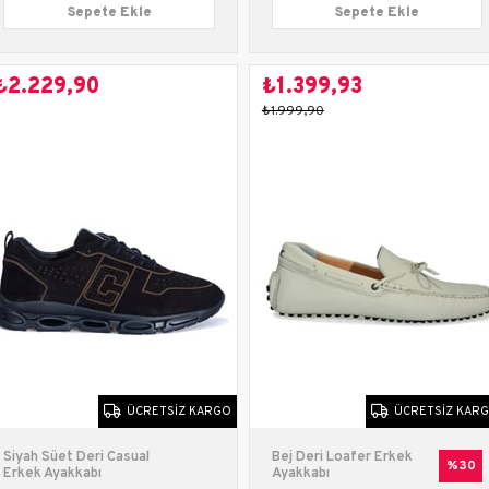
Sepete Ekle
Sepete Ekle
₺2.229,90
₺1.399,93
₺1.999,90
ÜCRETSIZ KARGO
ÜCRETSIZ KAR
Siyah Süet Deri Casual
Bej Deri Loafer Erkek
%30
Erkek Ayakkabı
Ayakkabı