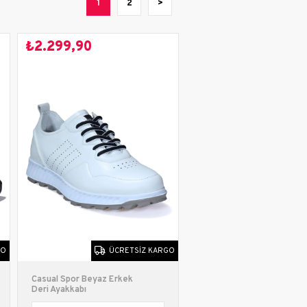
1
2
>
kabı
₺2.299,90
Erkek
mfort
kabı
GO
ÜCRETSIZ KARGO
Casual Spor Beyaz Erkek
Deri Ayakkabı
Çocuk