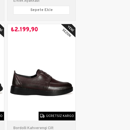
Erkek Ayakkabı
Sepete Ekle
₺2.199,90
GO
ÜCRETSIZ KARGO
Bordolli Kahverengi Cilt