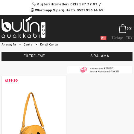
Müşteri Hizmetleri: 0212 597 77 07
Whatsapp Sipariş Hattı: 0531 956 14 69
0
Türkçe - TRY
Anasayfa
>
Çanta
>
Emoji Çanta
FILTRELEME
SIRALAMA
₺199,90