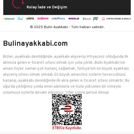
Kolay İade ve Değişim
© 2025 Bulin Ayakkabı - Tüm hakları saklıdır.
Bulinayakkabi.com
Bizler, ayakkabı denildiğinde, ayakkabı alışverişi ihtiyacınız olduğunda ilk
aklınıza gelen e-ticaret sitesi olmak için yola çıktık. Bulin Ayakkabı'nın
amacı hiçbir zaman çok kazanç sağlamak, Türkiye'nin en büyük ayakkabı
alışveriş sitesi olmak olmadı. En büyük amacımız sizlerin teveccühünü
kazanıp, ayakkabı denildiğinde ilk akla gelen e-ticaret sitesi olmaktır. Bu
uğurda çıktığımız yolda emin adımlarla ve hızla yükselen bir ivmeyle
yolumuza sizlerle devam ediyoruz. Yıllar sonra geriye dönüp
baktığımızda birçok mutlu müşteriyi edindiğimiz için çok mutluyuz.
Bulin Ayakkabı, kadınlar, erkekler, çocuklar için ayakkabı, çanta, spor
malzemesi, giyim ve aksesuar ürünlerini en bol çeşit, en uygun fiyat
mantelitesi ile sizlere sunmak için çaba sarf etmektedir. Modayı takip
eden her kesimden insanın ayakkabı, çanta, aksesuar ve giyim üzerine