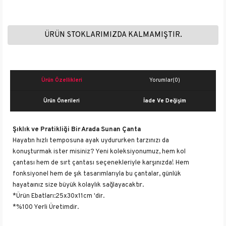
ÜRÜN STOKLARIMIZDA KALMAMIŞTIR.
Ürün Özellikleri
Yorumlar
(0)
Ürün Önerileri
İade Ve Değişim
Şıklık ve Pratikliği Bir Arada Sunan Çanta
Hayatın hızlı temposuna ayak uydururken tarzınızı da
konuşturmak ister misiniz? Yeni koleksiyonumuz, hem kol
çantası hem de sırt çantası seçenekleriyle karşınızda! Hem
fonksiyonel hem de şık tasarımlarıyla bu çantalar, günlük
hayataınız size büyük kolaylık sağlayacaktır.
*Ürün Ebatları:25x30x11cm 'dir.
*%100 Yerli Üretimdir.
*Önde Bir Adet Büyük Bölme ,Yanlarda İki Adet Küçük Bölme ve