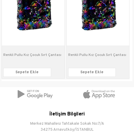
Kullanım Alanı
Günlük
Mevsim
Sonbahar-Kış
Sezon
Yeni Sezon
Saya
Tekstil-Diğer Malzeme
Malzemesi
Renkli Pullu Kız Çocuk Sırt Çantası
Renkli Pullu Kız Çocuk Sırt Çantası
İç Astar
Tekstil
Malzemesi
Sepete Ekle
Sepete Ekle
Bağlama Şekli
Fermuarlı
İletişim Bilgileri
Merkez Mahallesi Tahtakale Sokak No:7/A
34275 Arnavutköy/İSTANBUL