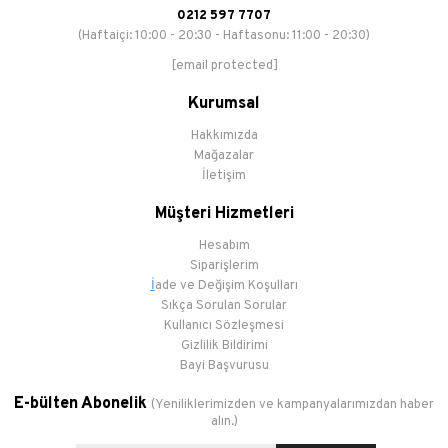
0212 597 7707
(Haftaiçi: 10:00 - 20:30 - Haftasonu: 11:00 - 20:30)
[email protected]
Kurumsal
Hakkımızda
Mağazalar
İletişim
Müşteri Hizmetleri
Hesabım
Siparişlerim
İ
ade ve Değişim Koşulları
Sıkça Sorulan Sorular
Kullanıcı Sözleşmesi
Gizlilik Bildirimi
Bayi Başvurusu
E-bülten Abonelik
(Yeniliklerimizden ve kampanyalarımızdan haber
alın.)