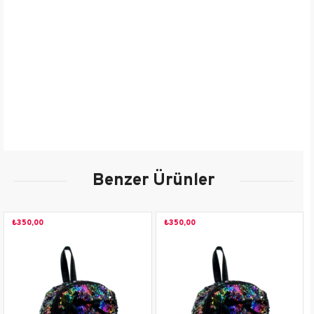
Büyük Ana Bölme Olmak ÜzereToplamda Dört Bölmesi Vardır.
*İçinde Omuz Askısı Vardır.
Cinsiyet
Kadın
İçerik
Tekstil
Desen
Düz
Çanta Boyutu
Tek Ebat
Çanta Tipi
Sırt Çantası
Benzer Ürünler
Taşıma Tipi
Sırt
₺350,00
₺350,00
Ürün Detayı
Fermuarlı
Yaş Grubu
Yetişkin
Renk
Kahverengi