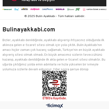
Kolay İade ve Değişim
© 2025 Bulin Ayakkabı - Tüm hakları saklıdır.
Bulinayakkabi.com
Bizler, ayakkabı denildiğinde, ayakkabı alışverişi ihtiyacınız olduğunda ilk
aklınıza gelen e-ticaret sitesi olmak için yola çıktık. Bulin Ayakkabı'nın
amacı hiçbir zaman çok kazanç sağlamak, Türkiye'nin en büyük ayakkabı
alışveriş sitesi olmak olmadı. En büyük amacımız sizlerin teveccühünü
kazanıp, ayakkabı denildiğinde ilk akla gelen e-ticaret sitesi olmaktır. Bu
uğurda çıktığımız yolda emin adımlarla ve hızla yükselen bir ivmeyle
yolumuza sizlerle devam ediyoruz. Yıllar sonra geriye dönüp
baktığımızda birçok mutlu müşteriyi edindiğimiz için çok mutluyuz.
Bulin Ayakkabı, kadınlar, erkekler, çocuklar için ayakkabı, çanta, spor
malzemesi, giyim ve aksesuar ürünlerini en bol çeşit, en uygun fiyat
mantelitesi ile sizlere sunmak için çaba sarf etmektedir. Modayı takip
eden her kesimden insanın ayakkabı, çanta, aksesuar ve giyim üzerine
en bol çeşit, en uygun fiyatlarla bulabileceği Bulin Ayakkabı, yıllardır
güvenli alışverişin de ev sahibi olmuştur. Bizler modayı takip ediyoruz,