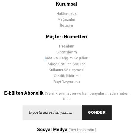
Kurumsal
Hakkımızda
Mağazalar
İletişim
Müşteri Hizmetleri
Hesabım
Siparişlerim
İ
ade ve Değişim Koşulları
Sıkça Sorulan Sorular
Kullanıcı Sözleşmesi
Gizlilik Bildirimi
Bayi Başvurusu
E-bülten Abonelik
(Yeniliklerimizden ve kampanyalarımızdan haber
alın.)
GÖNDER
Sosyal Medya
(Bizi takip edin.)