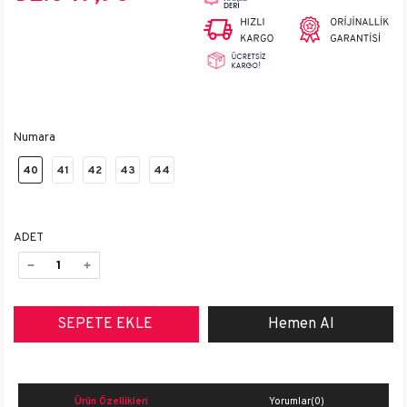
Numara
40
41
42
43
44
ADET
Ürün Özellikleri
Yorumlar
(0)