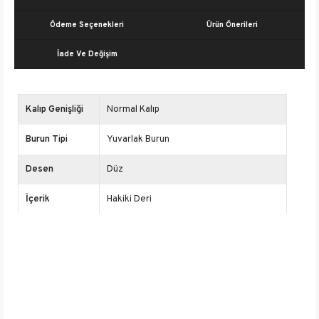
Ödeme Seçenekleri
Ürün Önerileri
İade Ve Değişim
Kalıp Genişliği
Normal Kalıp
Burun Tipi
Yuvarlak Burun
Desen
Düz
İçerik
Hakiki Deri
Platform
2 cm
Yüksekliği
Cinsiyet
Erkek
Yaş Grubu
Yetişkin