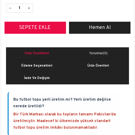
Ürün Özellikleri
Yorumlar
(0)
Ödeme Seçenekleri
Ürün Önerileri
İade Ve Değişim
Bu futbol topu yerli üretim mi? Yerli üretim değilse
nerede üretildi?
Bir Türk Markası olarak bu topların tamamı Pakistan’da
üretilmiştir. Maalesef ki ülkemizde yüksek standart
futbol topu üretim imkânı bulunmamaktadır.