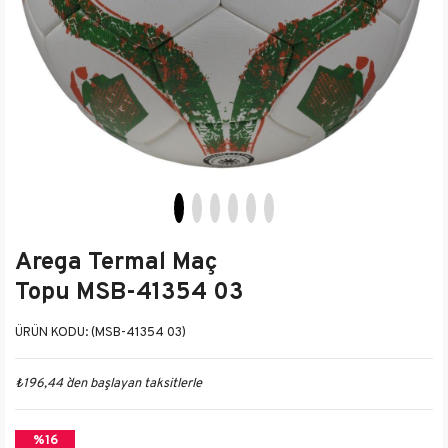
Arega Termal Maç
Topu MSB-41354 03
(MSB-41354 03)
₺196,44
`den başlayan taksitlerle
%
16