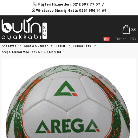
Müşteri Hizmetleri: 0212 597 77 07
Whatsapp Sipariş Hattı: 0531 956 14 69
0
Türkçe - TRY
Anasayfa
>
Spor & Outdoor
>
Toplar
>
Futbol Topu
>
Arega Termal Maç Topu MSB-41354 03