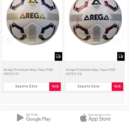
İyi bir futbol topunu nasıl seçerim?
Öncelikle topu hangi amaçla kullandığınız önemlidir.
Örneğin profesyonel veya amatör olmanız, kullanılacak
zemin seçiminizi etkileyecektir. Fifa’nın belirlediği
standartlar açısından bakarsak en yüksek standartlara
sahip toplar “Fifa Quality Pro” standartları olanlarıdır.
Beton zemin gibi sert yüzeylerde, daha uygun
malzemeden yapılmış toplar tercih edilmelidir. Özetle;
futbol topunun fiyatının yüksek olması her ortama
uygun olduğu anlamına gelmez.
Arega Premium Maç Topu PSB-
Arega Premium Maç Topu PSB-
40152 01
40152 02
Sepete Ekle
%15
Sepete Ekle
%15
Çabuk patlar mı? Soyulma olur mu?
Öncelikle bu topun üretiminde Fifa standartı olan ‘’
Fifa Basic ’’ seviyesinin benimsendiğini hatırlatmak
isteriz. Bu bakımdan piknikler için kullanılan ve
promosyon amaçlı üretilen toplar ile karıştırılmaması
gerekir. Futbol topunun dış yüzeyi yüksek kalite