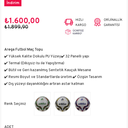
İndirim
₺1.600,00
₺1.899,90
Arega Futbol Maç Topu
✔️ Yüksek Kalite Dokulu PU Yüzey
✔️ 32 Panelli yapı
✔️ Termal (Dikişsiz-Isı ile Yapıştırma)
✔️ Bütil ve Geri kazanılmış Sentetik Kauçuk Mesane
✔️ Resmi Boyut ve Standartlarda üretim.
✔️ Özgün Tasarım
✔️ Dış yüzeyi dayanıklılığını artıran astar katman
ADET