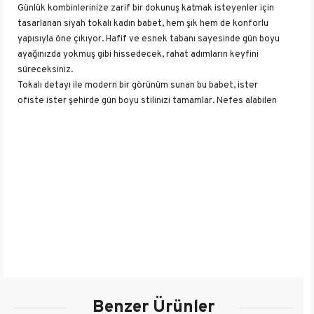
Günlük kombinlerinize zarif bir dokunuş katmak isteyenler için
tasarlanan siyah tokalı kadın babet, hem şık hem de konforlu
yapısıyla öne çıkıyor. Hafif ve esnek tabanı sayesinde gün boyu
ayağınızda yokmuş gibi hissedecek, rahat adımların keyfini
süreceksiniz.
Tokalı detayı ile modern bir görünüm sunan bu babet, ister
ofiste ister şehirde gün boyu stilinizi tamamlar. Nefes alabilen
iç yapısı sayesinde ayaklarınız ferah kalır. Pantolon, elbise veya
eteklerle kolayca kombinlenebilir, her stile uyum sağlar.
Öne Çıkan Özellikler:
Hafif ve esnek taban yapısı
Zarif tokalı tasarım
Günlük kullanıma uygun
Modern ve şık görünüm
Yumuşak iç astar ile ekstra konfor
Günlük stilinizin vazgeçilmez parçası olacak bu siyah babeti
hemen keşfedin!
Menşei
TÜRKİYE
Benzer Ürünler