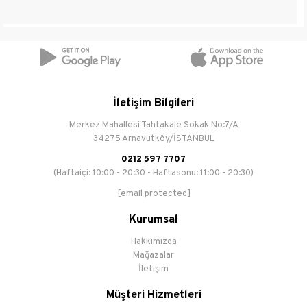
Sezon
Yeni Sezon
Saya
Diğer Malzeme
Malzemesi
İç Astar
Diğer Malzeme
İletişim Bilgileri
Malzemesi
Merkez Mahallesi Tahtakale Sokak No:7/A
34275 Arnavutköy/İSTANBUL
Taban
Poli
Malzemesi
0212 597 7707
(Haftaiçi: 10:00 - 20:30 - Haftasonu: 11:00 - 20:30)
Topuk Boyu
Topuksuz
[email protected]
Topuk Tipi
Düz
Kurumsal
Hakkımızda
Bağlama Şekli
Slip on
Mağazalar
İletişim
Müşteri Hizmetleri