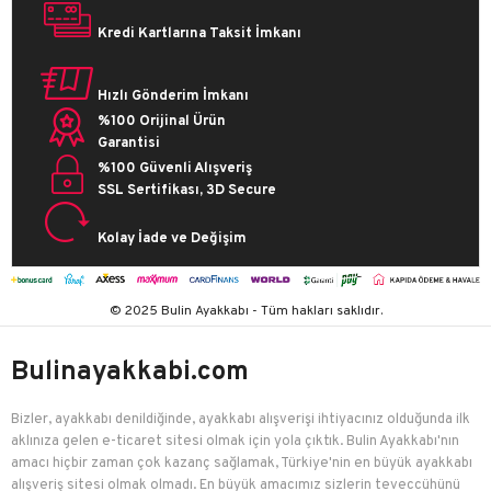
Kredi Kartlarına Taksit İmkanı
Hızlı Gönderim İmkanı
%100 Orijinal Ürün
Garantisi
%100 Güvenli Alışveriş
SSL Sertifikası, 3D Secure
Kolay İade ve Değişim
© 2025 Bulin Ayakkabı - Tüm hakları saklıdır.
Bulinayakkabi.com
Bizler, ayakkabı denildiğinde, ayakkabı alışverişi ihtiyacınız olduğunda ilk
aklınıza gelen e-ticaret sitesi olmak için yola çıktık. Bulin Ayakkabı'nın
amacı hiçbir zaman çok kazanç sağlamak, Türkiye'nin en büyük ayakkabı
alışveriş sitesi olmak olmadı. En büyük amacımız sizlerin teveccühünü