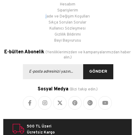
Hesabım
Siparişlerim
İ
ade ve Değişim Koşulları
Sıkça Sorulan Sorular
Kullanıcı Sözleşmesi
Gizlilik Bildirimi
Bayi Başvurusu
E-bülten Abonelik
(Yeniliklerimizden ve kampanyalarımızdan haber
alın.)
GÖNDER
Sosyal Medya
(Bizi takip edin.)
500 TL Üzeri
Ücretsiz Kargo