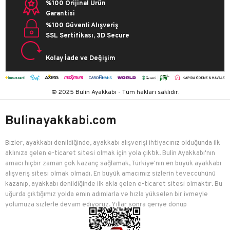
%100 Orijinal Ürün
Garantisi
%100 Güvenli Alışveriş
SSL Sertifikası, 3D Secure
Kolay İade ve Değişim
© 2025 Bulin Ayakkabı - Tüm hakları saklıdır.
Bulinayakkabi.com
Bizler, ayakkabı denildiğinde, ayakkabı alışverişi ihtiyacınız olduğunda ilk
aklınıza gelen e-ticaret sitesi olmak için yola çıktık. Bulin Ayakkabı'nın
amacı hiçbir zaman çok kazanç sağlamak, Türkiye'nin en büyük ayakkabı
alışveriş sitesi olmak olmadı. En büyük amacımız sizlerin teveccühünü
kazanıp, ayakkabı denildiğinde ilk akla gelen e-ticaret sitesi olmaktır. Bu
uğurda çıktığımız yolda emin adımlarla ve hızla yükselen bir ivmeyle
yolumuza sizlerle devam ediyoruz. Yıllar sonra geriye dönüp
baktığımızda birçok mutlu müşteriyi edindiğimiz için çok mutluyuz.