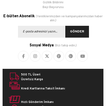
Gizlilik Bildirimi
Bayi Başvurusu
E-bülten Abonelik
(Yeniliklerimizden ve kampanyalarımızdan haber
alın.)
GÖNDER
Sosyal Medya
(Bizi takip edin.)
500 TL Üzeri
Ücretsiz Kargo
Kredi Kartlarına Taksit İmkanı
Hızlı Gönderim İmkanı