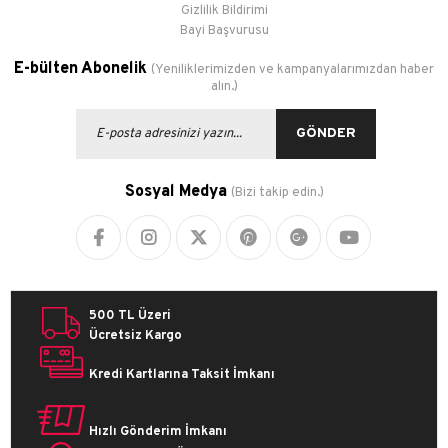
Gizlilik Bildirimi
Bayi Başvurusu
E-bülten Abonelik
(Yeniliklerimizden ve kampanyalarımızdan haber
alın.)
GÖNDER
Sosyal Medya
(Bizi takip edin.)
500 TL Üzeri
Ücretsiz Kargo
Kredi Kartlarına Taksit İmkanı
Hızlı Gönderim İmkanı