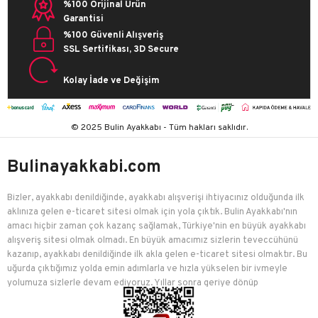
%100 Orijinal Ürün
Garantisi
%100 Güvenli Alışveriş
SSL Sertifikası, 3D Secure
Kolay İade ve Değişim
© 2025 Bulin Ayakkabı - Tüm hakları saklıdır.
Bulinayakkabi.com
Bizler, ayakkabı denildiğinde, ayakkabı alışverişi ihtiyacınız olduğunda ilk
aklınıza gelen e-ticaret sitesi olmak için yola çıktık. Bulin Ayakkabı'nın
amacı hiçbir zaman çok kazanç sağlamak, Türkiye'nin en büyük ayakkabı
alışveriş sitesi olmak olmadı. En büyük amacımız sizlerin teveccühünü
kazanıp, ayakkabı denildiğinde ilk akla gelen e-ticaret sitesi olmaktır. Bu
uğurda çıktığımız yolda emin adımlarla ve hızla yükselen bir ivmeyle
yolumuza sizlerle devam ediyoruz. Yıllar sonra geriye dönüp
baktığımızda birçok mutlu müşteriyi edindiğimiz için çok mutluyuz.