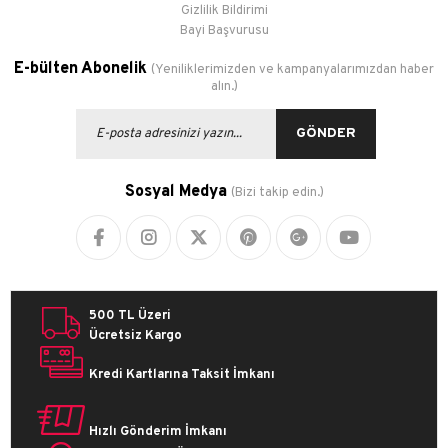
Gizlilik Bildirimi
Bayi Başvurusu
E-bülten Abonelik
(Yeniliklerimizden ve kampanyalarımızdan haber
alın.)
GÖNDER
Sosyal Medya
(Bizi takip edin.)
500 TL Üzeri
Ücretsiz Kargo
Kredi Kartlarına Taksit İmkanı
Hızlı Gönderim İmkanı