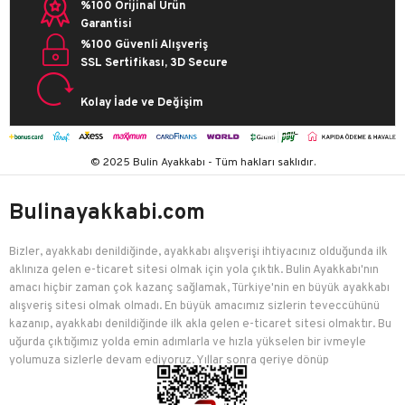
%100 Orijinal Ürün
Garantisi
%100 Güvenli Alışveriş
SSL Sertifikası, 3D Secure
Kolay İade ve Değişim
© 2025 Bulin Ayakkabı - Tüm hakları saklıdır.
Bulinayakkabi.com
Bizler, ayakkabı denildiğinde, ayakkabı alışverişi ihtiyacınız olduğunda ilk
aklınıza gelen e-ticaret sitesi olmak için yola çıktık. Bulin Ayakkabı'nın
amacı hiçbir zaman çok kazanç sağlamak, Türkiye'nin en büyük ayakkabı
alışveriş sitesi olmak olmadı. En büyük amacımız sizlerin teveccühünü
kazanıp, ayakkabı denildiğinde ilk akla gelen e-ticaret sitesi olmaktır. Bu
uğurda çıktığımız yolda emin adımlarla ve hızla yükselen bir ivmeyle
yolumuza sizlerle devam ediyoruz. Yıllar sonra geriye dönüp
baktığımızda birçok mutlu müşteriyi edindiğimiz için çok mutluyuz.