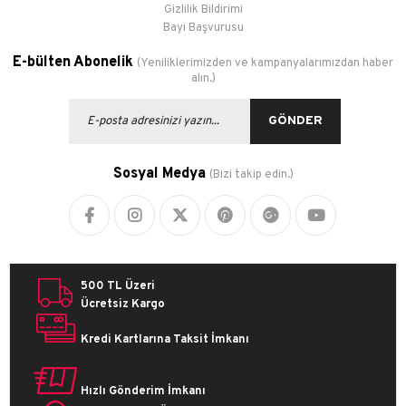
Gizlilik Bildirimi
Bayi Başvurusu
E-bülten Abonelik
(Yeniliklerimizden ve kampanyalarımızdan haber
alın.)
GÖNDER
Sosyal Medya
(Bizi takip edin.)
500 TL Üzeri
Ücretsiz Kargo
Kredi Kartlarına Taksit İmkanı
Hızlı Gönderim İmkanı