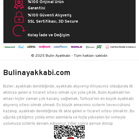
%100 Orijinal Ürün
Garantisi
%100 Güvenli Alışveriş
SSL Sertifikası, 3D Secure
Kolay İade ve Değişim
© 2025 Bulin Ayakkabı - Tüm hakları saklıdır.
Bulinayakkabi.com
Bizler, ayakkabı denildiğinde, ayakkabı alışverişi ihtiyacınız olduğunda ilk
aklınıza gelen e-ticaret sitesi olmak için yola çıktık. Bulin Ayakkabı'nın
amacı hiçbir zaman çok kazanç sağlamak, Türkiye'nin en büyük ayakkabı
alışveriş sitesi olmak olmadı. En büyük amacımız sizlerin teveccühünü
kazanıp, ayakkabı denildiğinde ilk akla gelen e-ticaret sitesi olmaktır. Bu
uğurda çıktığımız yolda emin adımlarla ve hızla yükselen bir ivmeyle
yolumuza sizlerle devam ediyoruz. Yıllar sonra geriye dönüp
baktığımızda birçok mutlu müşteriyi edindiğimiz için çok mutluyuz.