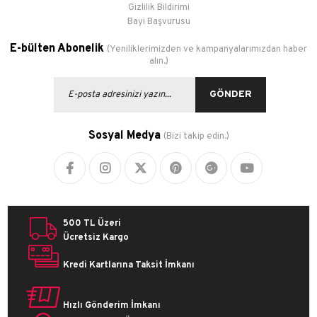
Gizlilik Bildirimi
Bayi Başvurusu
E-bülten Abonelik
(Yeniliklerimizden ve kampanyalarımızdan haber
alın.)
GÖNDER
Sosyal Medya
(Bizi takip edin.)
500 TL Üzeri
Ücretsiz Kargo
Kredi Kartlarına Taksit İmkanı
Hızlı Gönderim İmkanı