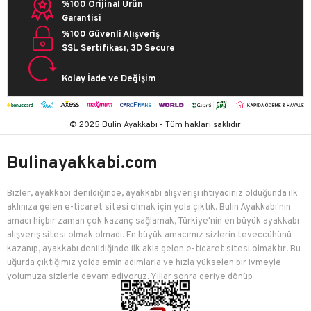
%100 Orijinal Ürün
Garantisi
%100 Güvenli Alışveriş
SSL Sertifikası, 3D Secure
Kolay İade ve Değişim
© 2025 Bulin Ayakkabı - Tüm hakları saklıdır.
Bulinayakkabi.com
Bizler, ayakkabı denildiğinde, ayakkabı alışverişi ihtiyacınız olduğunda ilk
aklınıza gelen e-ticaret sitesi olmak için yola çıktık. Bulin Ayakkabı'nın
amacı hiçbir zaman çok kazanç sağlamak, Türkiye'nin en büyük ayakkabı
alışveriş sitesi olmak olmadı. En büyük amacımız sizlerin teveccühünü
kazanıp, ayakkabı denildiğinde ilk akla gelen e-ticaret sitesi olmaktır. Bu
uğurda çıktığımız yolda emin adımlarla ve hızla yükselen bir ivmeyle
yolumuza sizlerle devam ediyoruz. Yıllar sonra geriye dönüp
baktığımızda birçok mutlu müşteriyi edindiğimiz için çok mutluyuz.