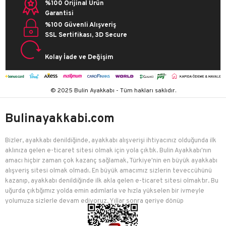
%100 Orijinal Ürün
Garantisi
%100 Güvenli Alışveriş
SSL Sertifikası, 3D Secure
Kolay İade ve Değişim
© 2025 Bulin Ayakkabı - Tüm hakları saklıdır.
Bulinayakkabi.com
Bizler, ayakkabı denildiğinde, ayakkabı alışverişi ihtiyacınız olduğunda ilk
aklınıza gelen e-ticaret sitesi olmak için yola çıktık. Bulin Ayakkabı'nın
amacı hiçbir zaman çok kazanç sağlamak, Türkiye'nin en büyük ayakkabı
alışveriş sitesi olmak olmadı. En büyük amacımız sizlerin teveccühünü
kazanıp, ayakkabı denildiğinde ilk akla gelen e-ticaret sitesi olmaktır. Bu
uğurda çıktığımız yolda emin adımlarla ve hızla yükselen bir ivmeyle
yolumuza sizlerle devam ediyoruz. Yıllar sonra geriye dönüp
baktığımızda birçok mutlu müşteriyi edindiğimiz için çok mutluyuz.