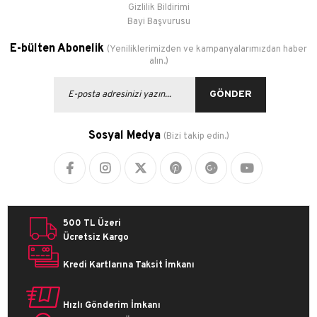
Gizlilik Bildirimi
Bayi Başvurusu
E-bülten Abonelik
(Yeniliklerimizden ve kampanyalarımızdan haber
alın.)
GÖNDER
Sosyal Medya
(Bizi takip edin.)
500 TL Üzeri
Ücretsiz Kargo
Kredi Kartlarına Taksit İmkanı
Hızlı Gönderim İmkanı