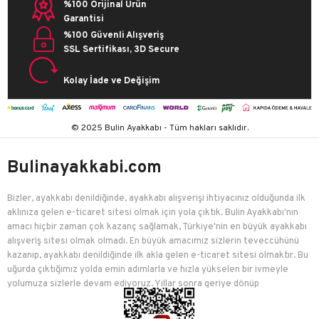
%100 Orijinal Ürün
Garantisi
%100 Güvenli Alışveriş
SSL Sertifikası, 3D Secure
Kolay İade ve Değişim
© 2025 Bulin Ayakkabı - Tüm hakları saklıdır.
Bulinayakkabi.com
Bizler, ayakkabı denildiğinde, ayakkabı alışverişi ihtiyacınız olduğunda ilk
aklınıza gelen e-ticaret sitesi olmak için yola çıktık. Bulin Ayakkabı'nın
amacı hiçbir zaman çok kazanç sağlamak, Türkiye'nin en büyük ayakkabı
alışveriş sitesi olmak olmadı. En büyük amacımız sizlerin teveccühünü
kazanıp, ayakkabı denildiğinde ilk akla gelen e-ticaret sitesi olmaktır. Bu
uğurda çıktığımız yolda emin adımlarla ve hızla yükselen bir ivmeyle
yolumuza sizlerle devam ediyoruz. Yıllar sonra geriye dönüp
baktığımızda birçok mutlu müşteriyi edindiğimiz için çok mutluyuz.