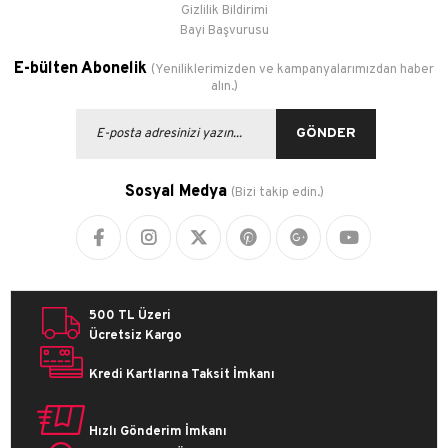
Gizlilik Bildirimi
Bayi Başvurusu
E-bülten Abonelik
(Yeniliklerimizden ve kampanyalarımızdan haber
alın.)
GÖNDER
Sosyal Medya
(Bizi takip edin.)
500 TL Üzeri
Ücretsiz Kargo
Kredi Kartlarına Taksit İmkanı
Hızlı Gönderim İmkanı