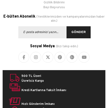
Gizlilik Bildirimi
Bayi Başvurusu
E-bülten Abonelik
(Yeniliklerimizden ve kampanyalarımızdan haber
alın.)
GÖNDER
Sosyal Medya
(Bizi takip edin.)
500 TL Üzeri
Ücretsiz Kargo
Kredi Kartlarına Taksit İmkanı
Hızlı Gönderim İmkanı