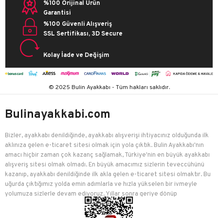
%100 Orijinal Ürün
Garantisi
%100 Güvenli Alışveriş
SSL Sertifikası, 3D Secure
Kolay İade ve Değişim
© 2025 Bulin Ayakkabı - Tüm hakları saklıdır.
Bulinayakkabi.com
Bizler, ayakkabı denildiğinde, ayakkabı alışverişi ihtiyacınız olduğunda ilk
aklınıza gelen e-ticaret sitesi olmak için yola çıktık. Bulin Ayakkabı'nın
amacı hiçbir zaman çok kazanç sağlamak, Türkiye'nin en büyük ayakkabı
alışveriş sitesi olmak olmadı. En büyük amacımız sizlerin teveccühünü
kazanıp, ayakkabı denildiğinde ilk akla gelen e-ticaret sitesi olmaktır. Bu
uğurda çıktığımız yolda emin adımlarla ve hızla yükselen bir ivmeyle
yolumuza sizlerle devam ediyoruz. Yıllar sonra geriye dönüp
baktığımızda birçok mutlu müşteriyi edindiğimiz için çok mutluyuz.