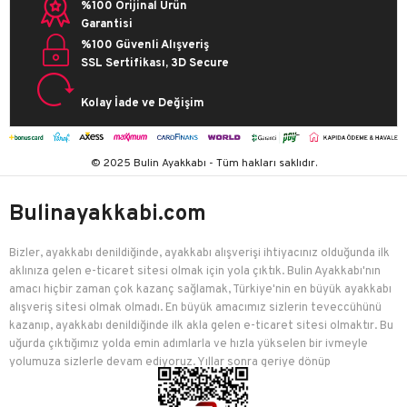
%100 Orijinal Ürün
Garantisi
%100 Güvenli Alışveriş
SSL Sertifikası, 3D Secure
Kolay İade ve Değişim
© 2025 Bulin Ayakkabı - Tüm hakları saklıdır.
Bulinayakkabi.com
Bizler, ayakkabı denildiğinde, ayakkabı alışverişi ihtiyacınız olduğunda ilk
aklınıza gelen e-ticaret sitesi olmak için yola çıktık. Bulin Ayakkabı'nın
amacı hiçbir zaman çok kazanç sağlamak, Türkiye'nin en büyük ayakkabı
alışveriş sitesi olmak olmadı. En büyük amacımız sizlerin teveccühünü
kazanıp, ayakkabı denildiğinde ilk akla gelen e-ticaret sitesi olmaktır. Bu
uğurda çıktığımız yolda emin adımlarla ve hızla yükselen bir ivmeyle
yolumuza sizlerle devam ediyoruz. Yıllar sonra geriye dönüp
baktığımızda birçok mutlu müşteriyi edindiğimiz için çok mutluyuz.