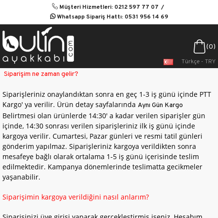
Müşteri Hizmetleri: 0212 597 77 07
Whatsapp Sipariş Hattı: 0531 956 14 69
0
Türkçe - TRY
Siparişim ne zaman gelir?
Siparişleriniz onaylandıktan sonra en geç 1-3 iş günü içinde PTT
Kargo' ya verilir. Ürün detay sayfalarında
Aynı Gün Kargo
Belirtmesi olan ürünlerde 14:30' a kadar verilen siparişler gün
içinde, 14:30 sonrası verilen siparişleriniz ilk iş günü içinde
kargoya verilir. Cumartesi, Pazar günleri ve resmi tatil günleri
gönderim yapılmaz. Siparişleriniz kargoya verildikten sonra
mesafeye bağlı olarak ortalama 1-5 iş günü içerisinde teslim
edilmektedir. Kampanya dönemlerinde teslimatta gecikmeler
yaşanabilir.
Siparişimin kargoya verildiğini nasıl anlarım?
Siparişinizi üye girişi yaparak gerçekleştirmiş iseniz, Hesabım