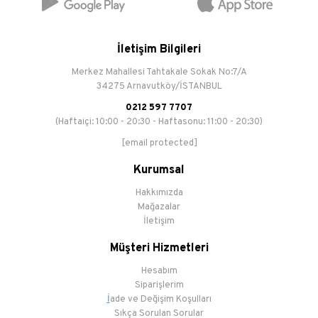
İletişim Bilgileri
Merkez Mahallesi Tahtakale Sokak No:7/A
34275 Arnavutköy/İSTANBUL
0212 597 7707
(Haftaiçi: 10:00 - 20:30 - Haftasonu: 11:00 - 20:30)
[email protected]
Kurumsal
Hakkımızda
Mağazalar
İletişim
Müşteri Hizmetleri
Hesabım
Siparişlerim
İ
ade ve Değişim Koşulları
Sıkça Sorulan Sorular