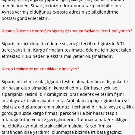
menüsünden, Siparişlerinizin durumunu takip edebilirsiniz.
Ayrıca vermiş olduğunuz e-posta adresinize bilgilendirme
postası gönderilecektir.
Kapıda Ödeme ile verdiğim sipariş için neden fazladan ücret ödüyorum?
Siparişiniz için kapıda ödeme seçeneği tercih ettiğinizde 6 TL
ücret yansıtılır. Kargo firmaları teslimatta ödeme için ücret talep
etmektedir. Bu nedenle ekstra maliyetler oluşmaktadır.
Kargo tesliminde nelere dikkat etmeliyim?
Siparişiniz elinize ulaştığında teslim almadan önce dış pakette
bir hasar olup olmadığını kontrol ediniz. Bir hasar yok ise
siparişinizi resimli bir kimliğinizi ibraz ederek ve teslim fişini
imzalayarak teslim alabilirsiniz. Ambalajı açıp içeriğinin tam ve
eksiksiz olduğundan emin olunuz. Herhangi bir hata veya eksiklik
gördüğünüzde kargo firması personeli ile bir hasar tespit
tutanağı tutun ve bize geri gönderin. Tutanakta hata/eksikliğin
ne olduğu ayrıntılı olarak açıklanmalıdır. Kargo firması
tarafından size yardımcı olunmazsa bizimle irtibata geçiniz.