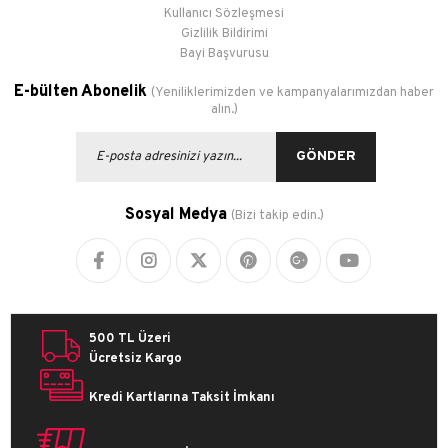
Kullanıcı Sözleşmesi
Gizlilik Bildirimi
Bayi Başvurusu
E-bülten Abonelik
(Yeniliklerimizden ve kampanyalarımızdan haber
alın.)
GÖNDER
Sosyal Medya
(Bizi takip edin.)
500 TL Üzeri
Ücretsiz Kargo
Kredi Kartlarına Taksit İmkanı