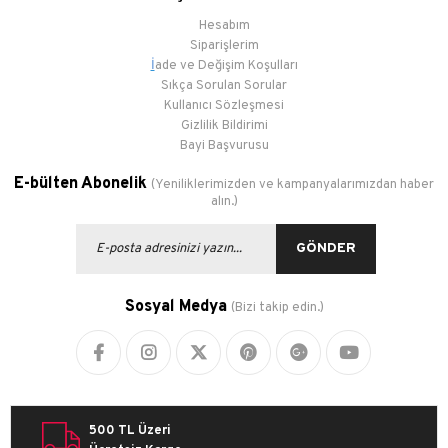
Hesabım
Siparişlerim
İ
ade ve Değişim Koşulları
Sıkça Sorulan Sorular
Kullanıcı Sözleşmesi
Gizlilik Bildirimi
Bayi Başvurusu
E-bülten Abonelik
(Yeniliklerimizden ve kampanyalarımızdan haber
alın.)
GÖNDER
Sosyal Medya
(Bizi takip edin.)
500 TL Üzeri