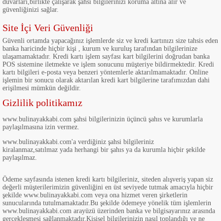
duvarları,birlikte çalışarak şahsi bilgilerinizi koruma altına alır ve
güvenliğinizi sağlar.
Site İçi Veri Güvenliği
Güvenli ortamda yapacağınız işlemlerde siz ve kredi kartınızı size tahsis eden
banka haricinde hiçbir kişi , kurum ve kuruluş tarafından bilgilerinize
ulaşamamaktadır. Kredi kartı işlem sayfası kart bilgilerini doğrudan banka
POS sistemine iletmekte ve işlem sonucunu müşteriye bildirmektedir. Kredi
kartı bilgileri e-posta veya benzeri yöntemlerle aktarılmamaktadır. Online
işlemin bir sonucu olarak aktarılan kredi kart bilgilerine tarafımızdan dahi
erişilmesi mümkün değildir.
Gizlilik politikamız
www.bulinayakkabi.com şahsi bilgilerinizin üçüncü şahıs ve kurumlarla
paylaşılmasına izin vermez.
www.bulinayakkabi.com'a verdiğiniz şahsi bilgileriniz
kiralanmaz,satılmaz
yada herhangi bir şahıs ya da kurumla hiçbir şekilde
paylaşılmaz.
Ödeme sayfasında istenen kredi kartı bilgileriniz, siteden alışveriş yapan siz
değerli müşterilerimizin güvenliğini en üst seviyede tutmak amacıyla hiçbir
şekilde www.bulinayakkabi.com veya ona hizmet veren şirketlerin
sunucularında tutulmamaktadır.Bu şekilde ödemeye yönelik tüm işlemlerin
www.bulinayakkabi.com arayüzü üzerinden banka ve bilgisayarınız arasında
gerçekleşmesi sağlanmaktadır.Kişisel bilgilerinizin nasıl toplandığı ve ne