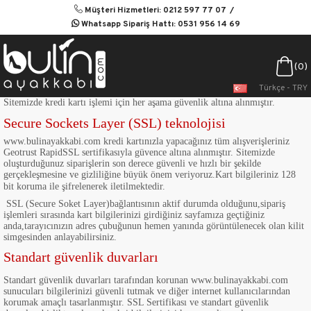
Müşteri Hizmetleri: 0212 597 77 07
Whatsapp Sipariş Hattı: 0531 956 14 69
0
Türkçe - TRY
Sitemizde kredi kartı işlemi için her aşama güvenlik altına alınmıştır.
Secure Sockets Layer (SSL) teknolojisi
www.bulinayakkabi.com kredi kartınızla yapacağınız tüm alışverişleriniz
Geotrust RapidSSL sertifikasıyla güvence altına alınmıştır. Sitemizde
oluşturduğunuz siparişlerin son derece güvenli ve hızlı bir şekilde
gerçekleşmesine ve gizliliğine büyük önem veriyoruz.Kart bilgileriniz 128
bit koruma ile şifrelenerek iletilmektedir.
SSL (Secure Soket Layer)bağlantısının aktif durumda olduğunu,sipariş
işlemleri sırasında kart bilgilerinizi girdiğiniz sayfamıza geçtiğiniz
anda,tarayıcınızın adres çubuğunun hemen yanında görüntülenecek olan kilit
simgesinden anlayabilirsiniz.
Standart güvenlik duvarları
Standart güvenlik duvarları tarafından korunan www.bulinayakkabi.com
sunucuları bilgilerinizi güvenli tutmak ve diğer internet kullanıcılarından
korumak amaçlı tasarlanmıştır. SSL Sertifikası ve standart güvenlik