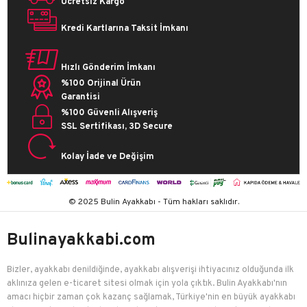
Ücretsiz Kargo
Kredi Kartlarına Taksit İmkanı
Hızlı Gönderim İmkanı
%100 Orijinal Ürün
Garantisi
%100 Güvenli Alışveriş
SSL Sertifikası, 3D Secure
Kolay İade ve Değişim
© 2025 Bulin Ayakkabı - Tüm hakları saklıdır.
Bulinayakkabi.com
Bizler, ayakkabı denildiğinde, ayakkabı alışverişi ihtiyacınız olduğunda ilk
aklınıza gelen e-ticaret sitesi olmak için yola çıktık. Bulin Ayakkabı'nın
amacı hiçbir zaman çok kazanç sağlamak, Türkiye'nin en büyük ayakkabı